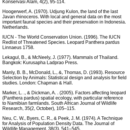
Konservasi Alam, 4(2), 95-114.
Hoogerwerf, A. (1970). Udjung Kulon, the land of the last
Javan rhinoceros. With local and general data on the most
important faunal species and their preservation in Indonesia.
Netherlands.
IUCN - The World Conservation Union. (1996). The IUCN
Redlist of Threatened Species. Leopard Panthera pardus
Linnaeus 1758.
Lekagul, B., & McNeely, J. (1977). Mammals of Thailand.
Bangkok: Kurusapha Ladprao Press.
Manly, B. B., McDonald, L., &, Thomas, D. (1993). Resource
Selection by Animals: Statistical design and analysis for field
studies. London: Chapman & Hall.
Marker, L. ., & Dickman, A. . (2005). Factors affecting leopard
(Panthera pardus) spatial ecology, with particular reference
to Namibian farmlands. South African Journal of Wildlife
Research, 35(2, October), 105–115.
Neu, C. W., Byers, C. R., & Peek, J. M. (1974). A Technique
for Analysis of Population Density Data. The Journal of
Wildlife Management, 38(3), 541–545.