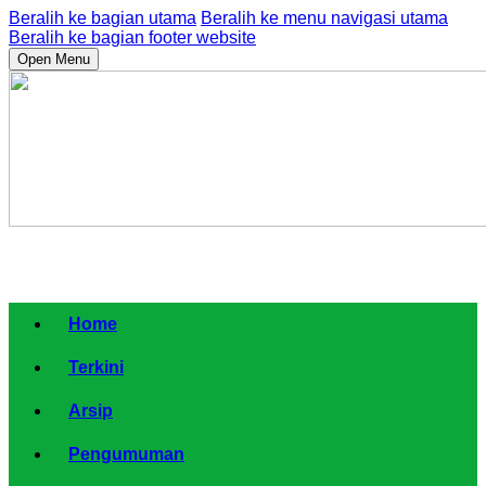
Beralih ke bagian utama
Beralih ke menu navigasi utama
Beralih ke bagian footer website
Open Menu
Home
Terkini
Arsip
Pengumuman