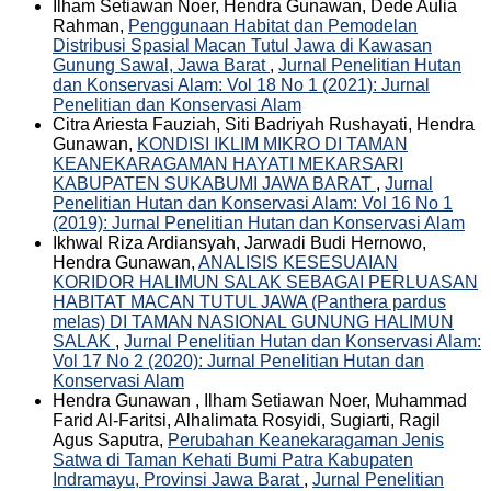
Ilham Setiawan Noer, Hendra Gunawan, Dede Aulia
Rahman,
Penggunaan Habitat dan Pemodelan
Distribusi Spasial Macan Tutul Jawa di Kawasan
Gunung Sawal, Jawa Barat
,
Jurnal Penelitian Hutan
dan Konservasi Alam: Vol 18 No 1 (2021): Jurnal
Penelitian dan Konservasi Alam
Citra Ariesta Fauziah, Siti Badriyah Rushayati, Hendra
Gunawan,
KONDISI IKLIM MIKRO DI TAMAN
KEANEKARAGAMAN HAYATI MEKARSARI
KABUPATEN SUKABUMI JAWA BARAT
,
Jurnal
Penelitian Hutan dan Konservasi Alam: Vol 16 No 1
(2019): Jurnal Penelitian Hutan dan Konservasi Alam
Ikhwal Riza Ardiansyah, Jarwadi Budi Hernowo,
Hendra Gunawan,
ANALISIS KESESUAIAN
KORIDOR HALIMUN SALAK SEBAGAI PERLUASAN
HABITAT MACAN TUTUL JAWA (Panthera pardus
melas) DI TAMAN NASIONAL GUNUNG HALIMUN
SALAK
,
Jurnal Penelitian Hutan dan Konservasi Alam:
Vol 17 No 2 (2020): Jurnal Penelitian Hutan dan
Konservasi Alam
Hendra Gunawan , Ilham Setiawan Noer, Muhammad
Farid Al-Faritsi, Alhalimata Rosyidi, Sugiarti, Ragil
Agus Saputra,
Perubahan Keanekaragaman Jenis
Satwa di Taman Kehati Bumi Patra Kabupaten
Indramayu, Provinsi Jawa Barat
,
Jurnal Penelitian