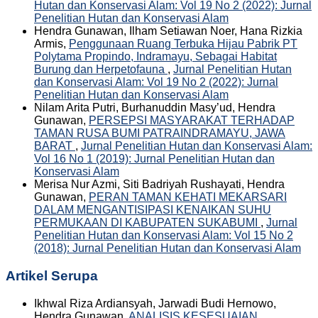
Hutan dan Konservasi Alam: Vol 19 No 2 (2022): Jurnal
Penelitian Hutan dan Konservasi Alam
Hendra Gunawan, Ilham Setiawan Noer, Hana Rizkia
Armis,
Penggunaan Ruang Terbuka Hijau Pabrik PT
Polytama Propindo, Indramayu, Sebagai Habitat
Burung dan Herpetofauna
,
Jurnal Penelitian Hutan
dan Konservasi Alam: Vol 19 No 2 (2022): Jurnal
Penelitian Hutan dan Konservasi Alam
Nilam Arita Putri, Burhanuddin Masy’ud, Hendra
Gunawan,
PERSEPSI MASYARAKAT TERHADAP
TAMAN RUSA BUMI PATRAINDRAMAYU, JAWA
BARAT
,
Jurnal Penelitian Hutan dan Konservasi Alam:
Vol 16 No 1 (2019): Jurnal Penelitian Hutan dan
Konservasi Alam
Merisa Nur Azmi, Siti Badriyah Rushayati, Hendra
Gunawan,
PERAN TAMAN KEHATI MEKARSARI
DALAM MENGANTISIPASI KENAIKAN SUHU
PERMUKAAN DI KABUPATEN SUKABUMI
,
Jurnal
Penelitian Hutan dan Konservasi Alam: Vol 15 No 2
(2018): Jurnal Penelitian Hutan dan Konservasi Alam
Artikel Serupa
Ikhwal Riza Ardiansyah, Jarwadi Budi Hernowo,
Hendra Gunawan,
ANALISIS KESESUAIAN