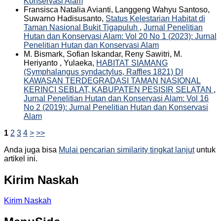
Konservasi Alam
Fransisca Natalia Avianti, Langgeng Wahyu Santoso,
Suwarno Hadisusanto,
Status Kelestarian Habitat di
Taman Nasional Bukit Tigapuluh
,
Jurnal Penelitian
Hutan dan Konservasi Alam: Vol 20 No 1 (2023): Jurnal
Penelitian Hutan dan Konservasi Alam
M. Bismark, Sofian Iskandar, Reny Sawitri, M.
Heriyanto , Yulaeka,
HABITAT SIAMANG
(Symphalangus syndactylus, Raffles 1821) DI
KAWASAN TERDEGRADASI TAMAN NASIONAL
KERINCI SEBLAT, KABUPATEN PESISIR SELATAN
,
Jurnal Penelitian Hutan dan Konservasi Alam: Vol 16
No 2 (2019): Jurnal Penelitian Hutan dan Konservasi
Alam
1
2
3
4
>
>>
Anda juga bisa
Mulai pencarian similarity tingkat lanjut
untuk
artikel ini.
Kirim Naskah
Kirim Naskah