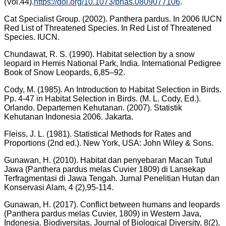
(Vol.44).
https://doi.org/10.1073/pnas.0809077106
.
Cat Specialist Group. (2002). Panthera pardus. In 2006 IUCN
Red List of Threatened Species. In Red List of Threatened
Species. IUCN.
Chundawat, R. S. (1990). Habitat selection by a snow
leopard in Hemis National Park, India. International Pedigree
Book of Snow Leopards, 6,85–92.
Cody, M. (1985). An Introduction to Habitat Selection in Birds.
Pp. 4-47 in Habitat Selection in Birds. (M. L. Cody, Ed.).
Orlando. Departemen Kehutanan. (2007). Statistik
Kehutanan Indonesia 2006. Jakarta.
Fleiss, J. L. (1981). Statistical Methods for Rates and
Proportions (2nd ed.). New York, USA: John Wiley & Sons.
Gunawan, H. (2010). Habitat dan penyebaran Macan Tutul
Jawa (Panthera pardus melas Cuvier 1809) di Lansekap
Terfragmentasi di Jawa Tengah. Jurnal Penelitian Hutan dan
Konservasi Alam, 4 (2),95-114.
Gunawan, H. (2017). Conflict between humans and leopards
(Panthera pardus melas Cuvier, 1809) in Western Java,
Indonesia. Biodiversitas, Journal of Biological Diversity, 8(2),