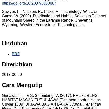
https://doi.org/10.2307/3800887
Sawyer, H., Nielson, R., Hicks, M., Technology, W. E., &
Game, W. (2009). Distribution and Habitat Selection Patterns
of Mountain Sheep in the Laramie Range. Cheyenne,
Wyoming: Western Ecosystems Technology Inc.
Unduhan
PDF
Diterbitkan
2017-06-30
Cara Mengutip
Gunawan, H., & S. Sihombing, V. (2017). PREFERENSI
HABITAT MACAN TUTUL JAWA (Panthera pardus melas
Cuvier 1809) DI JAWA BAGIAN BARAT.
Jurnal Penelitian
Hutan Dan Konservasi Alam
,
14
(1), 35–43. Diambil dari