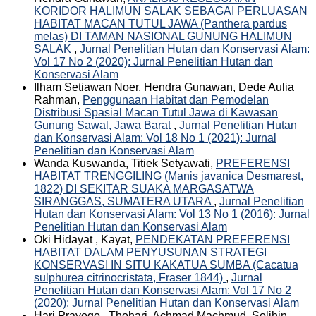
KORIDOR HALIMUN SALAK SEBAGAI PERLUASAN
HABITAT MACAN TUTUL JAWA (Panthera pardus
melas) DI TAMAN NASIONAL GUNUNG HALIMUN
SALAK
,
Jurnal Penelitian Hutan dan Konservasi Alam:
Vol 17 No 2 (2020): Jurnal Penelitian Hutan dan
Konservasi Alam
Ilham Setiawan Noer, Hendra Gunawan, Dede Aulia
Rahman,
Penggunaan Habitat dan Pemodelan
Distribusi Spasial Macan Tutul Jawa di Kawasan
Gunung Sawal, Jawa Barat
,
Jurnal Penelitian Hutan
dan Konservasi Alam: Vol 18 No 1 (2021): Jurnal
Penelitian dan Konservasi Alam
Wanda Kuswanda, Titiek Setyawati,
PREFERENSI
HABITAT TRENGGILING (Manis javanica Desmarest,
1822) DI SEKITAR SUAKA MARGASATWA
SIRANGGAS, SUMATERA UTARA
,
Jurnal Penelitian
Hutan dan Konservasi Alam: Vol 13 No 1 (2016): Jurnal
Penelitian Hutan dan Konservasi Alam
Oki Hidayat , Kayat,
PENDEKATAN PREFERENSI
HABITAT DALAM PENYUSUNAN STRATEGI
KONSERVASI IN SITU KAKATUA SUMBA (Cacatua
sulphurea citrinocristata, Fraser 1844)
,
Jurnal
Penelitian Hutan dan Konservasi Alam: Vol 17 No 2
(2020): Jurnal Penelitian Hutan dan Konservasi Alam
Hari Prayogo , Thohari, Achmad Machmud, Solihin,