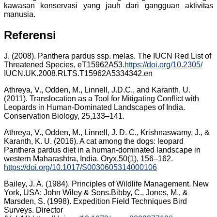
kawasan konservasi yang jauh dari gangguan aktivitas
manusia.
Referensi
J. (2008). Panthera pardus ssp. melas. The IUCN Red List of
Threatened Species, eT15962A53.
https://doi.org/10.2305/
IUCN.UK.2008.RLTS.T15962A5334342.en
Athreya, V., Odden, M., Linnell, J.D.C., and Karanth, U.
(2011). Translocation as a Tool for Mitigating Conflict with
Leopards in Human-Dominated Landscapes of India.
Conservation Biology, 25,133–141.
Athreya, V., Odden, M., Linnell, J. D. C., Krishnaswamy, J., &
Karanth, K. U. (2016). A cat among the dogs: leopard
Panthera pardus diet in a human-dominated landscape in
western Maharashtra, India. Oryx,50(1), 156–162.
https://doi.org/10.1017/S0030605314000106
Bailey, J. A. (1984). Principles of Wildlife Management. New
York, USA: John Wiley & Sons.Bibby, C., Jones, M., &
Marsden, S. (1998). Expedition Field Techniques Bird
Surveys. Director