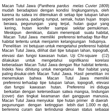
Macan Tutul Jawa (
Panthera pardus melas Cuvier 1809
)
mudah beradaptasi dengan kondisi lingkungannya, oleh
karena itu satwa ini ditemukan di setiap tipe tutupan lahan
seperti savana, padang rumput, semak, hutan hujan tropis
berawa, pegunungan yang terjal, hutan gugur yang
kering, hutan konifer sampai sekitar pemukiman.
Meskipun demikian, dalam menempati suatu habitat,
Macan Tutul Jawa memiliki preferensi terhadap fitur-fitur
habitat tertentu untuk menjamin kelangsungan hidupnya.
Penelitian ini betujuan untuk mengetahui preferensi habitat
Macan Tutul Jawa, dilihat dari tipe tutupan lahan, topografi,
elevasi dan fungsi kawasan hutan. Uji Chi-square (2)
dilakukan untuk mengetahui signifikansi korelasi
keberadaan Macan Tutul Jawa dengan fitur habitat tertentu.
Indeks Neu dihitung untuk mengetahui fitur habitat yang
paling disukai oleh Macan Tutul Jawa. Hasil penelitian ini
menemukan bahwa Macan Tutul Jawa memiliki
preferensi terhadap tipe tutupan lahan, topografi, elevasi
dan fungsi kawasan hutan. Preferensi ini diduga
berkaitan dengan ketersediaan satwa mangsa, lindungan
(cover) dan tingkat keamanan dari gangguan manusia.
Macan Tutul Jawa menyukai tipe hutan primer di daerah
pegunungan dengan ketinggian lebih dari 1.000 m dpl,
berlereng curam dan terlindungi dengan status sebagai