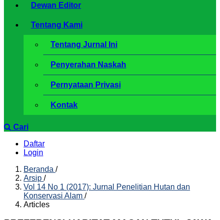
Dewan Editor
Tentang Kami
Tentang Jurnal Ini
Penyerahan Naskah
Pernyataan Privasi
Kontak
Cari
Daftar
Login
Beranda
/
Arsip
/
Vol 14 No 1 (2017): Jurnal Penelitian Hutan dan
Konservasi Alam
/
Articles