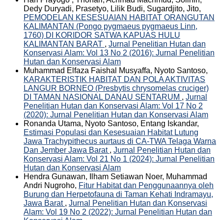
Dedy Duryadi, Prasetyo, Lilik Budi, Sugardjito, Jito,
PEMODELAN KESESUAIAN HABITAT ORANGUTAN
KALIMANTAN (Pongo pygmaeus pygmaeus Linn,
1760) DI KORIDOR SATWA KAPUAS HULU
KALIMANTAN BARAT
,
Jurnal Penelitian Hutan dan
Konservasi Alam: Vol 13 No 2 (2016): Jurnal Penelitian
Hutan dan Konservasi Alam
Muhammad Elfaza Faishal Musyaffa, Nyoto Santoso,
KARAKTERISTIK HABITAT DAN POLA AKTIVITAS
LANGUR BORNEO (Presbytis chrysomelas cruciger)
DI TAMAN NASIONAL DANAU SENTARUM
,
Jurnal
Penelitian Hutan dan Konservasi Alam: Vol 17 No 2
(2020): Jurnal Penelitian Hutan dan Konservasi Alam
Ronanda Utama, Nyoto Santoso, Entang Iskandar,
Estimasi Populasi dan Kesesuaian Habitat Lutung
Jawa Trachypithecus aurtaus di CA-TWA Telaga Warna
Dan Jember Jawa Barat
,
Jurnal Penelitian Hutan dan
Konservasi Alam: Vol 21 No 1 (2024): Jurnal Penelitian
Hutan dan Konservasi Alam
Hendra Gunawan, Ilham Setiawan Noer, Muhammad
Andri Nugroho,
Fitur Habitat dan Penggunaannya oleh
Burung dan Herpetofauna di Taman Kehati Indramayu,
Jawa Barat
,
Jurnal Penelitian Hutan dan Konservasi
Alam: Vol 19 No 2 (2022): Jurnal Penelitian Hutan dan