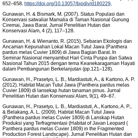
652–658.
https://doi.org/10.13057/biodiv/d180229
.
Gunawan, H. & Bismark, M. (2007). Status Populasi dan
Konservasi satwaliar Mamalia di Taman Nasional Gunung
Ciremai, Jawa Barat. Jurnal Penelitian Hutan dan
Konservasi Alam, 4 (2), 117–128.
Gunawan, H. & Wienanto, R. (2015). Sebaran Ekologis dan
Ancaman Kepunahan Lokal Macan Tutul Jawa (Panthera
pardus melas Cuvier 1809) di Jawa Bagian Barat. In
Seminar Nasional menyambut Hari Cinta Puspa dan Satwa
Nasional Tahun 2015 dengan tema Keanekaragaman Hayati
dalam Pembangunan Berkelanjutan (pp.121–128).
Gunawan, H., Prasetyo, L. B., Mardiastuti, A., & Kartono, A. P.
(2012). Habitat Macan Tutul Jawa (Panthera pardus melas
Cuvier 1809) di lansekap hutan tanaman pinus. Jurnal
Penelitian Hutan dan Konservasi Alam, 9(1), 49–67.
Gunawan, H., Prasetyo, L. B., Mardiastuti, A., Kartono, A. P.,
& Belakang, A. L. (2009). Habitat Macan Tutul Jawa
(Panthera pardus melas Cuvier 1809) di Lanskap Hutan
Produksi yang Terfragmentasi (Habitat of Javan Leopard (
Panthera pardus melas Cuvier 1809) in the Fragmented
Production Forest Landscape). Jurnal Penelitian Hutan dan