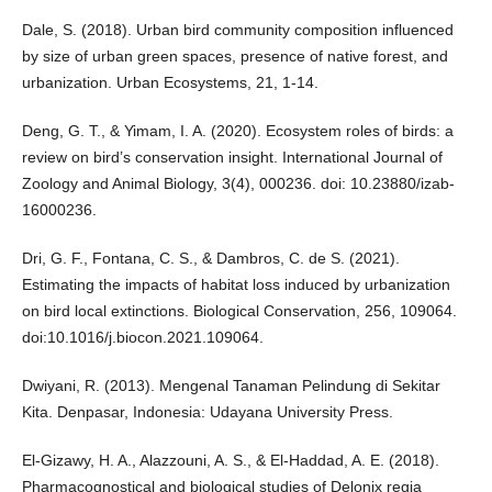
Dale, S. (2018). Urban bird community composition influenced
by size of urban green spaces, presence of native forest, and
urbanization. Urban Ecosystems, 21, 1-14.
Deng, G. T., & Yimam, I. A. (2020). Ecosystem roles of birds: a
review on bird’s conservation insight. International Journal of
Zoology and Animal Biology, 3(4), 000236. doi: 10.23880/izab-
16000236.
Dri, G. F., Fontana, C. S., & Dambros, C. de S. (2021).
Estimating the impacts of habitat loss induced by urbanization
on bird local extinctions. Biological Conservation, 256, 109064.
doi:10.1016/j.biocon.2021.109064.
Dwiyani, R. (2013). Mengenal Tanaman Pelindung di Sekitar
Kita. Denpasar, Indonesia: Udayana University Press.
El-Gizawy, H. A., Alazzouni, A. S., & El-Haddad, A. E. (2018).
Pharmacognostical and biological studies of Delonix regia