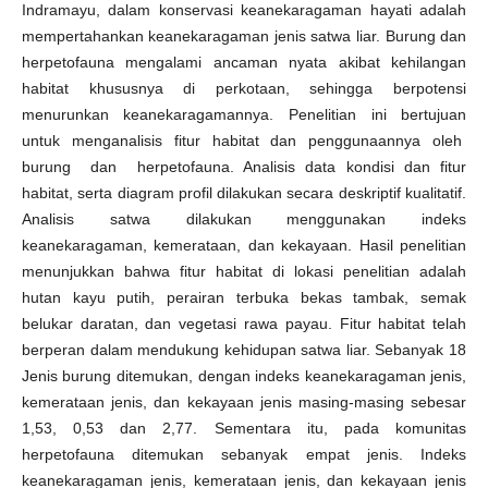
Indramayu, dalam konservasi keanekaragaman hayati adalah
mempertahankan keanekaragaman jenis satwa liar. Burung dan
herpetofauna mengalami ancaman nyata akibat kehilangan
habitat khususnya di perkotaan, sehingga berpotensi
menurunkan keanekaragamannya. Penelitian ini bertujuan
untuk menganalisis fitur habitat dan penggunaannya oleh
burung dan herpetofauna. Analisis data kondisi dan fitur
habitat, serta diagram profil dilakukan secara deskriptif kualitatif.
Analisis satwa dilakukan menggunakan indeks
keanekaragaman, kemerataan, dan kekayaan. Hasil penelitian
menunjukkan bahwa fitur habitat di lokasi penelitian adalah
hutan kayu putih, perairan terbuka bekas tambak, semak
belukar daratan, dan vegetasi rawa payau. Fitur habitat telah
berperan dalam mendukung kehidupan satwa liar. Sebanyak 18
Jenis burung ditemukan, dengan indeks keanekaragaman jenis,
kemerataan jenis, dan kekayaan jenis masing-masing sebesar
1,53, 0,53 dan 2,77. Sementara itu, pada komunitas
herpetofauna ditemukan sebanyak empat jenis. Indeks
keanekaragaman jenis, kemerataan jenis, dan kekayaan jenis