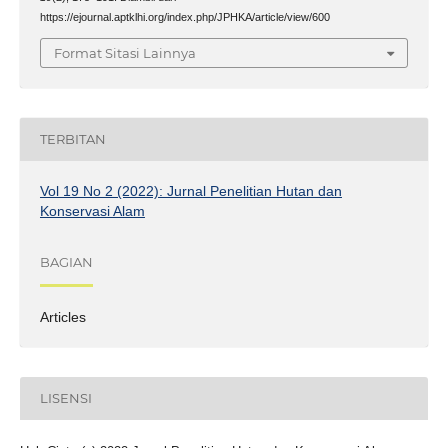
https://ejournal.aptklhi.org/index.php/JPHKA/article/view/600
Format Sitasi Lainnya
TERBITAN
Vol 19 No 2 (2022): Jurnal Penelitian Hutan dan
Konservasi Alam
BAGIAN
Articles
LISENSI