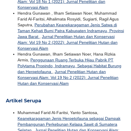
Alam: Vol 18 No 1 (2021): Jurnal Penelitian dan
Konservasi Alam
Hendra Gunawan , Ilham Setiawan Noer, Muhammad
Farid Al-Faritsi, Alhalimata Rosyidi, Sugiarti, Ragil Agus
Saputra,
Perubahan Keanekaragaman Jenis Satwa di
Taman Kehati Bumi Patra Kabupaten Indramayu, Provinsi
Jawa Barat
,
Jurnal Penelitian Hutan dan Konservasi
Alam: Vol 19 No 2 (2022): Jurnal Penelitian Hutan dan
Konservasi Alam
Hendra Gunawan, Ilham Setiawan Noer, Hana Rizkia
Armis,
Penggunaan Ruang Terbuka Hijau Pabrik PT
Polytama Propindo, Indramayu, Sebagai Habitat Burung
dan Herpetofauna
,
Jurnal Penelitian Hutan dan
Konservasi Alam: Vol 19 No 2 (2022): Jurnal Penelitian
Hutan dan Konservasi Alam
Artikel Serupa
Muhammad Farid Al-Faritsi, Yanto Santosa,
Keanekaragaman Jenis Herpetofauna sebagai Dampak
Pembangunan Perkebunan Kelapa Sawit di Sumatera
Selatan
,
Jurnal Penelitian Hutan dan Konservasi Alam: