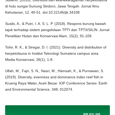
di hulu sungai Gunung Sindoro, Jawa Tengah. Jurnal Ilmu
Kehutanan, 12, 40-51. doi:10.22146/jik.34108.
Susilo, A., & Putri, I. A. S. L. P. (2018). Respons burung bawah
tajuk terhadap sistem pengelolaan TPTI dan TPTII/SILIN. Jurnal
Penelitian Hutan dan Konservasi Alam, 15(2), 91-109.
Tohir, R. K., & Siregar, D. I. (2021). Diversity and distribution of
herpetofauna in Institut Teknologi Sumatera campus area.
Media Konservasi, 26(1), 1-8.
Ulfah, M., Fajri, S. N., Nasri, M., Hamsah, K., & Purnawan, S.
(2019). Diversity, evenness and dominance index reef fish in
Krueng Raya Water, Aceh Besar. IOP Conference Series: Earth
and Environmental Science, 348, 012074.