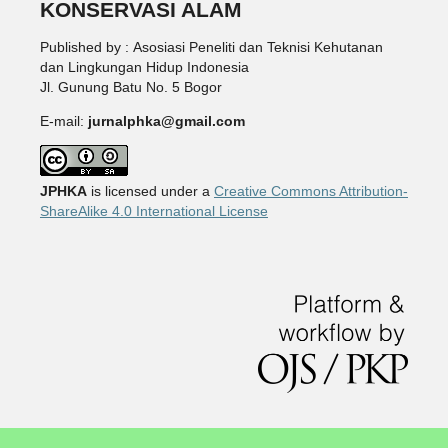
KONSERVASI ALAM
Published by : Asosiasi Peneliti dan Teknisi Kehutanan
dan Lingkungan Hidup Indonesia
Jl. Gunung Batu No. 5 Bogor
E-mail:
jurnalphka@gmail.com
JPHKA
is licensed under a
Creative Commons Attribution-
ShareAlike 4.0 International License