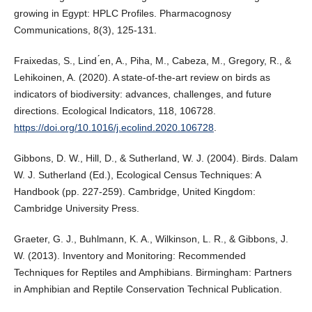
growing in Egypt: HPLC Profiles. Pharmacognosy
Communications, 8(3), 125-131.
Fraixedas, S., Lind ́en, A., Piha, M., Cabeza, M., Gregory, R., &
Lehikoinen, A. (2020). A state-of-the-art review on birds as
indicators of biodiversity: advances, challenges, and future
directions. Ecological Indicators, 118, 106728.
https://doi.org/10.1016/j.ecolind.2020.106728
.
Gibbons, D. W., Hill, D., & Sutherland, W. J. (2004). Birds. Dalam
W. J. Sutherland (Ed.), Ecological Census Techniques: A
Handbook (pp. 227-259). Cambridge, United Kingdom:
Cambridge University Press.
Graeter, G. J., Buhlmann, K. A., Wilkinson, L. R., & Gibbons, J.
W. (2013). Inventory and Monitoring: Recommended
Techniques for Reptiles and Amphibians. Birmingham: Partners
in Amphibian and Reptile Conservation Technical Publication.