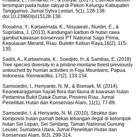
tersimpan pada hutan rakyat di Pekon Kelungu Kabupaten
Tanggamus. Jurnal Sylva Lestari, 5(1), 128-138.
doi:10.23960/jsl15128-138.
Rosalina, Y., Kartawinata, K., Nisyawati., Nurdin, E., &
Supriatna, J. (2013). Kandungan karbon di hutan rawa
gambut kawasan konservasi PT National Sago Prima,
Kepulauan Meranti, Riau. Buletin Kebun Raya,16(2), 115-
130.
Sadili, A., Kartawinata, K., Soedjito, H.,& Sambas, E. (2018)
Tree species diversity in a pristine montane forest previously
untouched by human activities in Foja Mountains, Papua,
Indonesia. Reinwardtia, 17(2), 133-154.
Samsoedin, I., Heriyanto, N. M., & Bismark, M. (2014).
Keanekaragaman hayati flora dan fauna di kawasan hutan
Pertamina Bukit Datuk Dumai, Provinsi Riau. Jurnal
Penelitian Hutan dan Konservasi Alam, 11(1), 77-89.
Samsoedin, I. & Heriyanto, N. M. (2010). Struktur dan
komposisi hutan pamah bekas tebangan ilegal di kelompok
hutan Sei Lepan, Sei Serdang, Taman Nasional Gunung
Leuser, Sumatera Utara. Jurnal Penelitian Hutan dan
Konservasi Alam, 8(3), 299-314.