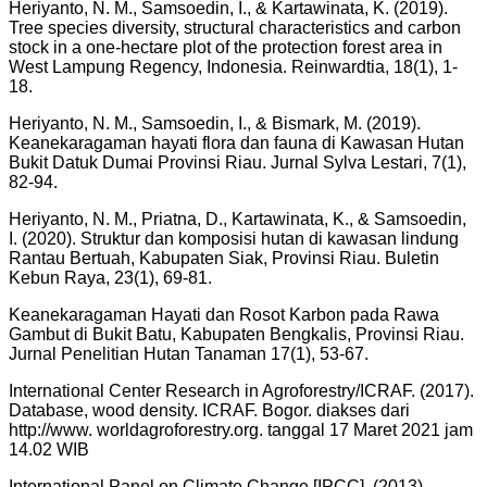
Heriyanto, N. M., Samsoedin, I., & Kartawinata, K. (2019).
Tree species diversity, structural characteristics and carbon
stock in a one-hectare plot of the protection forest area in
West Lampung Regency, Indonesia. Reinwardtia, 18(1), 1-
18.
Heriyanto, N. M., Samsoedin, I., & Bismark, M. (2019).
Keanekaragaman hayati flora dan fauna di Kawasan Hutan
Bukit Datuk Dumai Provinsi Riau. Jurnal Sylva Lestari, 7(1),
82-94.
Heriyanto, N. M., Priatna, D., Kartawinata, K., & Samsoedin,
I. (2020). Struktur dan komposisi hutan di kawasan lindung
Rantau Bertuah, Kabupaten Siak, Provinsi Riau. Buletin
Kebun Raya, 23(1), 69-81.
Keanekaragaman Hayati dan Rosot Karbon pada Rawa
Gambut di Bukit Batu, Kabupaten Bengkalis, Provinsi Riau.
Jurnal Penelitian Hutan Tanaman 17(1), 53-67.
International Center Research in Agroforestry/ICRAF. (2017).
Database, wood density. ICRAF. Bogor. diakses dari
http://www. worldagroforestry.org. tanggal 17 Maret 2021 jam
14.02 WIB
International Panel on Climate Change [IPCC]. (2013).