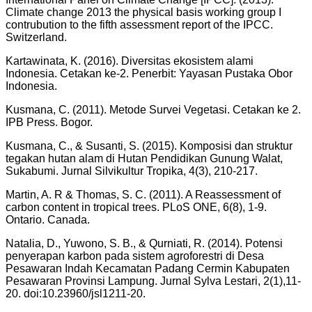
Climate change 2013 the physical basis working group I
contrubution to the fifth assessment report of the IPCC.
Switzerland.
Kartawinata, K. (2016). Diversitas ekosistem alami
Indonesia. Cetakan ke-2. Penerbit: Yayasan Pustaka Obor
Indonesia.
Kusmana, C. (2011). Metode Survei Vegetasi. Cetakan ke 2.
IPB Press. Bogor.
Kusmana, C., & Susanti, S. (2015). Komposisi dan struktur
tegakan hutan alam di Hutan Pendidikan Gunung Walat,
Sukabumi. Jurnal Silvikultur Tropika, 4(3), 210-217.
Martin, A. R & Thomas, S. C. (2011). A Reassessment of
carbon content in tropical trees. PLoS ONE, 6(8), 1-9.
Ontario. Canada.
Natalia, D., Yuwono, S. B., & Qurniati, R. (2014). Potensi
penyerapan karbon pada sistem agroforestri di Desa
Pesawaran Indah Kecamatan Padang Cermin Kabupaten
Pesawaran Provinsi Lampung. Jurnal Sylva Lestari, 2(1),11-
20. doi:10.23960/jsl1211-20.