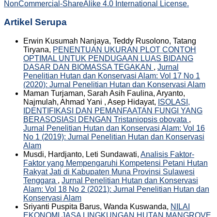
NonCommercial-ShareAlike 4.0 International License.
Artikel Serupa
Erwin Kusumah Nanjaya, Teddy Rusolono, Tatang
Tiryana,
PENENTUAN UKURAN PLOT CONTOH
OPTIMAL UNTUK PENDUGAAN LUAS BIDANG
DASAR DAN BIOMASSA TEGAKAN
,
Jurnal
Penelitian Hutan dan Konservasi Alam: Vol 17 No 1
(2020): Jurnal Penelitian Hutan dan Konservasi Alam
Maman Turjaman, Sarah Asih Faulina, Aryanto,
Najmulah, Ahmad Yani , Asep Hidayat,
ISOLASI,
IDENTIFIKASI DAN PEMANFAATAN FUNGI YANG
BERASOSIASI DENGAN Tristaniopsis obovata
,
Jurnal Penelitian Hutan dan Konservasi Alam: Vol 16
No 1 (2019): Jurnal Penelitian Hutan dan Konservasi
Alam
Musdi, Hardjanto, Leti Sundawati,
Analisis Faktor-
Faktor yang Mempengaruhi Kompetensi Petani Hutan
Rakyat Jati di Kabupaten Muna Provinsi Sulawesi
Tenggara
,
Jurnal Penelitian Hutan dan Konservasi
Alam: Vol 18 No 2 (2021): Jurnal Penelitian Hutan dan
Konservasi Alam
Sriyanti Puspita Barus, Wanda Kuswanda,
NILAI
EKONOMI JASA LINGKUNGAN HUTAN MANGROVE