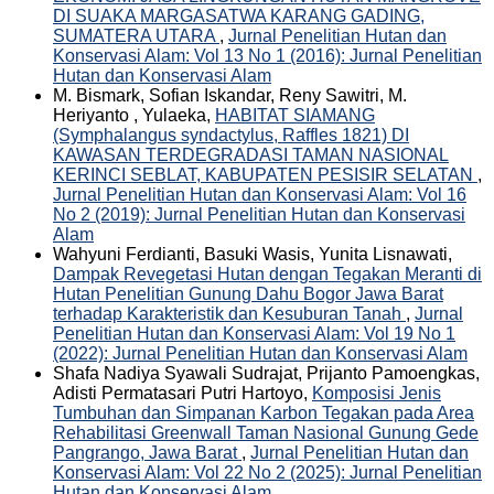
DI SUAKA MARGASATWA KARANG GADING,
SUMATERA UTARA
,
Jurnal Penelitian Hutan dan
Konservasi Alam: Vol 13 No 1 (2016): Jurnal Penelitian
Hutan dan Konservasi Alam
M. Bismark, Sofian Iskandar, Reny Sawitri, M.
Heriyanto , Yulaeka,
HABITAT SIAMANG
(Symphalangus syndactylus, Raffles 1821) DI
KAWASAN TERDEGRADASI TAMAN NASIONAL
KERINCI SEBLAT, KABUPATEN PESISIR SELATAN
,
Jurnal Penelitian Hutan dan Konservasi Alam: Vol 16
No 2 (2019): Jurnal Penelitian Hutan dan Konservasi
Alam
Wahyuni Ferdianti, Basuki Wasis, Yunita Lisnawati,
Dampak Revegetasi Hutan dengan Tegakan Meranti di
Hutan Penelitian Gunung Dahu Bogor Jawa Barat
terhadap Karakteristik dan Kesuburan Tanah
,
Jurnal
Penelitian Hutan dan Konservasi Alam: Vol 19 No 1
(2022): Jurnal Penelitian Hutan dan Konservasi Alam
Shafa Nadiya Syawali Sudrajat, Prijanto Pamoengkas,
Adisti Permatasari Putri Hartoyo,
Komposisi Jenis
Tumbuhan dan Simpanan Karbon Tegakan pada Area
Rehabilitasi Greenwall Taman Nasional Gunung Gede
Pangrango, Jawa Barat
,
Jurnal Penelitian Hutan dan
Konservasi Alam: Vol 22 No 2 (2025): Jurnal Penelitian
Hutan dan Konservasi Alam