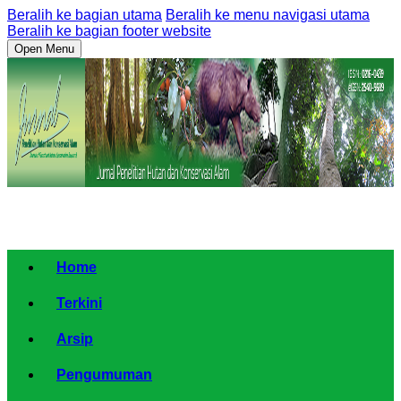
Beralih ke bagian utama
Beralih ke menu navigasi utama
Beralih ke bagian footer website
Open Menu
Home
Terkini
Arsip
Pengumuman