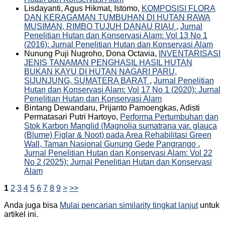
Lisdayanti, Agus Hikmat, Istomo,
KOMPOSISI FLORA
DAN KERAGAMAN TUMBUHAN DI HUTAN RAWA
MUSIMAN, RIMBO TUJUH DANAU RIAU
,
Jurnal
Penelitian Hutan dan Konservasi Alam: Vol 13 No 1
(2016): Jurnal Penelitian Hutan dan Konservasi Alam
Nunung Puji Nugroho, Dona Octavia,
INVENTARISASI
JENIS TANAMAN PENGHASIL HASIL HUTAN
BUKAN KAYU DI HUTAN NAGARI PARU,
SIJUNJUNG, SUMATERA BARAT
,
Jurnal Penelitian
Hutan dan Konservasi Alam: Vol 17 No 1 (2020): Jurnal
Penelitian Hutan dan Konservasi Alam
Bintang Dewandaru, Prijanto Pamoengkas, Adisti
Permatasari Putri Hartoyo,
Performa Pertumbuhan dan
Stok Karbon Manglid (Magnolia sumatrana var. glauca
(Blume) Figlar & Noot) pada Area Rehabilitasi Green
Wall, Taman Nasional Gunung Gede Pangrango
,
Jurnal Penelitian Hutan dan Konservasi Alam: Vol 22
No 2 (2025): Jurnal Penelitian Hutan dan Konservasi
Alam
1
2
3
4
5
6
7
8
9
>
>>
Anda juga bisa
Mulai pencarian similarity tingkat lanjut
untuk
artikel ini.