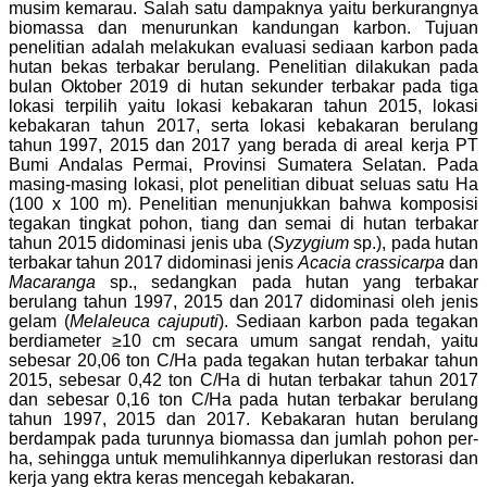
musim kemarau. Salah satu dampaknya yaitu berkurangnya
biomassa dan menurunkan kandungan karbon. Tujuan
penelitian adalah melakukan evaluasi sediaan karbon pada
hutan bekas terbakar berulang. Penelitian dilakukan pada
bulan Oktober 2019 di hutan sekunder terbakar pada tiga
lokasi terpilih yaitu lokasi kebakaran tahun 2015, lokasi
kebakaran tahun 2017, serta lokasi kebakaran berulang
tahun 1997, 2015 dan 2017 yang berada di areal kerja PT
Bumi Andalas Permai, Provinsi Sumatera Selatan. Pada
masing-masing lokasi, plot penelitian dibuat seluas satu Ha
(100 x 100 m). Penelitian menunjukkan bahwa komposisi
tegakan tingkat pohon, tiang dan semai di hutan terbakar
tahun 2015 didominasi jenis uba (
Syzygium
sp.), pada hutan
terbakar tahun 2017 didominasi jenis
Acacia crassicarpa
dan
Ma
caranga
sp., sedangkan pada hutan yang terbakar
berulang tahun 1997, 2015 dan 2017 didominasi oleh jenis
gelam (
Melaleuca cajuputi
). Sediaan karbon pada tegakan
berdiameter ≥10 cm secara umum sangat rendah, yaitu
sebesar 20,06 ton C/Ha pada tegakan hutan terbakar tahun
2015, sebesar 0,42 ton C/Ha di hutan terbakar tahun 2017
dan sebesar 0,16 ton C/Ha pada hutan terbakar berulang
tahun 1997, 2015 dan 2017. Kebakaran hutan berulang
berdampak pada turunnya biomassa dan jumlah pohon per-
ha, sehingga untuk memulihkannya diperlukan restorasi dan
kerja yang ektra keras mencegah kebakaran.