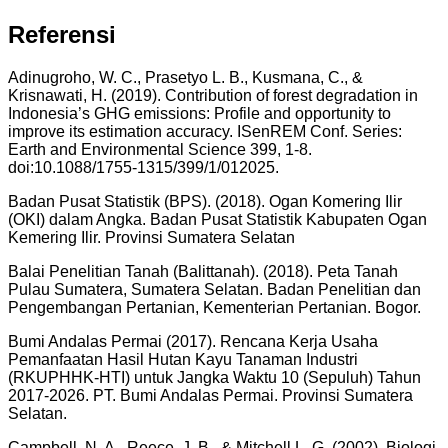
Referensi
Adinugroho, W. C., Prasetyo L. B., Kusmana, C., &
Krisnawati, H. (2019). Contribution of forest degradation in
Indonesia’s GHG emissions: Profile and opportunity to
improve its estimation accuracy. ISenREM Conf. Series:
Earth and Environmental Science 399, 1-8.
doi:10.1088/1755-1315/399/1/012025.
Badan Pusat Statistik (BPS). (2018). Ogan Komering Ilir
(OKI) dalam Angka. Badan Pusat Statistik Kabupaten Ogan
Kemering Ilir. Provinsi Sumatera Selatan
Balai Penelitian Tanah (Balittanah). (2018). Peta Tanah
Pulau Sumatera, Sumatera Selatan. Badan Penelitian dan
Pengembangan Pertanian, Kementerian Pertanian. Bogor.
Bumi Andalas Permai (2017). Rencana Kerja Usaha
Pemanfaatan Hasil Hutan Kayu Tanaman Industri
(RKUPHHK-HTI) untuk Jangka Waktu 10 (Sepuluh) Tahun
2017-2026. PT. Bumi Andalas Permai. Provinsi Sumatera
Selatan.
Campbell, N. A., Reece, J. B., & Mitchell L. G. (2002). Biologi.