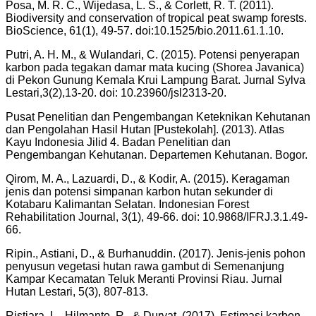
Posa, M. R. C., Wijedasa, L. S., & Corlett, R. T. (2011).
Biodiversity and conservation of tropical peat swamp forests.
BioScience, 61(1), 49-57. doi:10.1525/bio.2011.61.1.10.
Putri, A. H. M., & Wulandari, C. (2015). Potensi penyerapan
karbon pada tegakan damar mata kucing (Shorea Javanica)
di Pekon Gunung Kemala Krui Lampung Barat. Jurnal Sylva
Lestari,3(2),13-20. doi: 10.23960/jsl2313-20.
Pusat Penelitian dan Pengembangan Keteknikan Kehutanan
dan Pengolahan Hasil Hutan [Pustekolah]. (2013). Atlas
Kayu Indonesia Jilid 4. Badan Penelitian dan
Pengembangan Kehutanan. Departemen Kehutanan. Bogor.
Qirom, M. A., Lazuardi, D., & Kodir, A. (2015). Keragaman
jenis dan potensi simpanan karbon hutan sekunder di
Kotabaru Kalimantan Selatan. Indonesian Forest
Rehabilitation Journal, 3(1), 49-66. doi: 10.9868/IFRJ.3.1.49-
66.
Ripin., Astiani, D., & Burhanuddin. (2017). Jenis-jenis pohon
penyusun vegetasi hutan rawa gambut di Semenanjung
Kampar Kecamatan Teluk Meranti Provinsi Riau. Jurnal
Hutan Lestari, 5(3), 807-813.
Ristiara, L., Hilmanto, R., & Duryat. (2017). Estimasi karbon