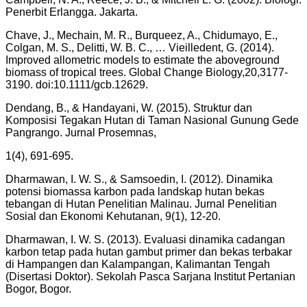
Penerbit Erlangga. Jakarta.
Chave, J., Mechain, M. R., Burqueez, A., Chidumayo, E.,
Colgan, M. S., Delitti, W. B. C., … Vieilledent, G. (2014).
Improved allometric models to estimate the aboveground
biomass of tropical trees. Global Change Biology,20,3177-
3190. doi:10.1111/gcb.12629.
Dendang, B., & Handayani, W. (2015). Struktur dan
Komposisi Tegakan Hutan di Taman Nasional Gunung Gede
Pangrango. Jurnal Prosemnas,
1(4), 691-695.
Dharmawan, I. W. S., & Samsoedin, I. (2012). Dinamika
potensi biomassa karbon pada landskap hutan bekas
tebangan di Hutan Penelitian Malinau. Jurnal Penelitian
Sosial dan Ekonomi Kehutanan, 9(1), 12-20.
Dharmawan, I. W. S. (2013). Evaluasi dinamika cadangan
karbon tetap pada hutan gambut primer dan bekas terbakar
di Hampangen dan Kalampangan, Kalimantan Tengah
(Disertasi Doktor). Sekolah Pasca Sarjana Institut Pertanian
Bogor, Bogor.