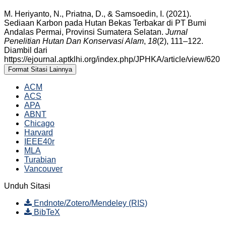
M. Heriyanto, N., Priatna, D., & Samsoedin, I. (2021).
Sediaan Karbon pada Hutan Bekas Terbakar di PT Bumi
Andalas Permai, Provinsi Sumatera Selatan.
Jurnal
Penelitian Hutan Dan Konservasi Alam
,
18
(2), 111–122.
Diambil dari
https://ejournal.aptklhi.org/index.php/JPHKA/article/view/620
Format Sitasi Lainnya
ACM
ACS
APA
ABNT
Chicago
Harvard
IEEE40r
MLA
Turabian
Vancouver
Unduh Sitasi
Endnote/Zotero/Mendeley (RIS)
BibTeX