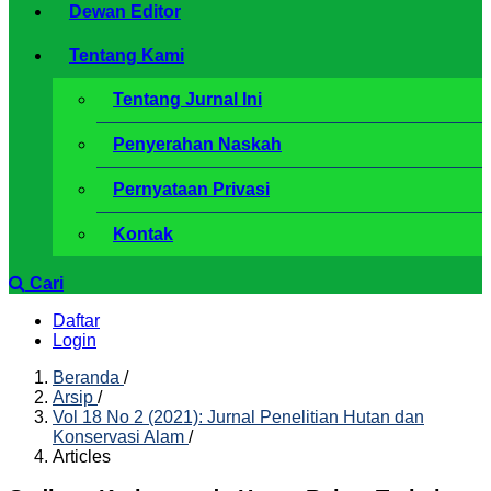
Dewan Editor
Tentang Kami
Tentang Jurnal Ini
Penyerahan Naskah
Pernyataan Privasi
Kontak
Cari
Daftar
Login
Beranda
/
Arsip
/
Vol 18 No 2 (2021): Jurnal Penelitian Hutan dan
Konservasi Alam
/
Articles