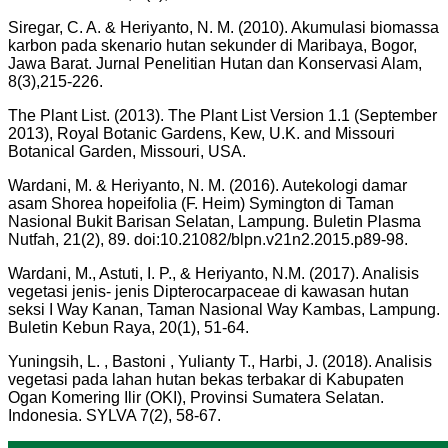
Siregar, C. A. & Heriyanto, N. M. (2010). Akumulasi biomassa
karbon pada skenario hutan sekunder di Maribaya, Bogor,
Jawa Barat. Jurnal Penelitian Hutan dan Konservasi Alam,
8(3),215-226.
The Plant List. (2013). The Plant List Version 1.1 (September
2013), Royal Botanic Gardens, Kew, U.K. and Missouri
Botanical Garden, Missouri, USA.
Wardani, M. & Heriyanto, N. M. (2016). Autekologi damar
asam Shorea hopeifolia (F. Heim) Symington di Taman
Nasional Bukit Barisan Selatan, Lampung. Buletin Plasma
Nutfah, 21(2), 89. doi:10.21082/blpn.v21n2.2015.p89-98.
Wardani, M., Astuti, I. P., & Heriyanto, N.M. (2017). Analisis
vegetasi jenis- jenis Dipterocarpaceae di kawasan hutan
seksi I Way Kanan, Taman Nasional Way Kambas, Lampung.
Buletin Kebun Raya, 20(1), 51-64.
Yuningsih, L. , Bastoni , Yulianty T., Harbi, J. (2018). Analisis
vegetasi pada lahan hutan bekas terbakar di Kabupaten
Ogan Komering Ilir (OKI), Provinsi Sumatera Selatan.
Indonesia. SYLVA 7(2), 58-67.