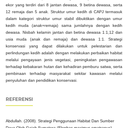
ekor yang terdiri dari 8 jantan dewasa, 9 betina dewasa, serta
12 remaja dan 5 anak. Struktur umur kedih di CAPJ termasuk
dalam kategori struktur umur stabil dibuktikan dengan umur
kedih muda (anak+remaja) sama jumlahnya dengan kedih
dewasa. Nisbah kelamin jantan dan betina dewasa 1:1,12 dan
usia muda (anak dan remaja) dan dewasa 1:1. Strategi
konservasi yang dapat dilakukan untuk pelestarian dan
perlindungan kedih adalah dengan melakukan perbaikan habitat
melalui pengayaan jenis vegetasi, peningkatan pengawasan
terhadap kebakaran hutan dan kehadiran pemburu satwa, serta
pembinaan terhadap masyarakat sekitar kawasan melalui
penyuluhan dan pendidikan konservasi.
REFERENSI
Abdullah. (2008). Strategi Penggunaan Habitat Dan Sumber
Daya Oleh Gajah Sumatera (Elephas maximus smatranus)