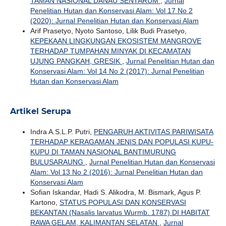
TAMAN NASIONAL DANAU SENTARUM
,
Jurnal
Penelitian Hutan dan Konservasi Alam: Vol 17 No 2
(2020): Jurnal Penelitian Hutan dan Konservasi Alam
Arif Prasetyo, Nyoto Santoso, Lilik Budi Prasetyo,
KEPEKAAN LINGKUNGAN EKOSISTEM MANGROVE
TERHADAP TUMPAHAN MINYAK DI KECAMATAN
UJUNG PANGKAH, GRESIK
,
Jurnal Penelitian Hutan dan
Konservasi Alam: Vol 14 No 2 (2017): Jurnal Penelitian
Hutan dan Konservasi Alam
Artikel Serupa
Indra A.S.L.P. Putri,
PENGARUH AKTIVITAS PARIWISATA
TERHADAP KERAGAMAN JENIS DAN POPULASI KUPU-
KUPU DI TAMAN NASIONAL BANTIMURUNG
BULUSARAUNG
,
Jurnal Penelitian Hutan dan Konservasi
Alam: Vol 13 No 2 (2016): Jurnal Penelitian Hutan dan
Konservasi Alam
Sofian Iskandar, Hadi S. Alikodra, M. Bismark, Agus P.
Kartono,
STATUS POPULASI DAN KONSERVASI
BEKANTAN (Nasalis larvatus Wurmb. 1787) DI HABITAT
RAWA GELAM, KALIMANTAN SELATAN
,
Jurnal