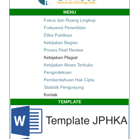
MENU
Fokus dan Ruang Lingkup
Frekuensi Penerbitan
Etika Publikasi
Kebijakan Bagian
Proses Peef Review
Kebijakan Plagiat
Kebijakan Akses Terbuka
Pengindeksan
Pemberitahuan Hak Cipta
Statistik Pengunjung
Kontak
TEMPLATE