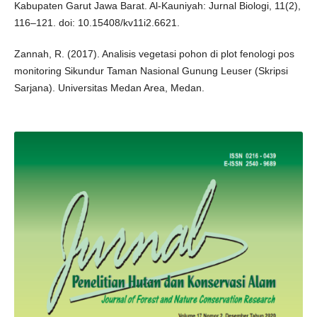
Kabupaten Garut Jawa Barat. Al-Kauniyah: Jurnal Biologi, 11(2),
116–121. doi: 10.15408/kv11i2.6621.
Zannah, R. (2017). Analisis vegetasi pohon di plot fenologi pos
monitoring Sikundur Taman Nasional Gunung Leuser (Skripsi
Sarjana). Universitas Medan Area, Medan.