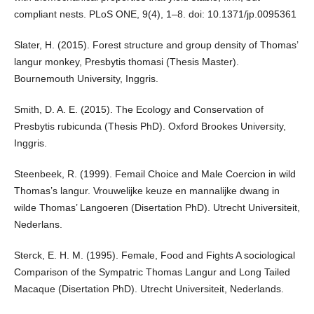
compliant nests. PLoS ONE, 9(4), 1–8. doi: 10.1371/jp.0095361
Slater, H. (2015). Forest structure and group density of Thomas’
langur monkey, Presbytis thomasi (Thesis Master).
Bournemouth University, Inggris.
Smith, D. A. E. (2015). The Ecology and Conservation of
Presbytis rubicunda (Thesis PhD). Oxford Brookes University,
Inggris.
Steenbeek, R. (1999). Femail Choice and Male Coercion in wild
Thomas’s langur. Vrouwelijke keuze en mannalijke dwang in
wilde Thomas’ Langoeren (Disertation PhD). Utrecht Universiteit,
Nederlans.
Sterck, E. H. M. (1995). Female, Food and Fights A sociological
Comparison of the Sympatric Thomas Langur and Long Tailed
Macaque (Disertation PhD). Utrecht Universiteit, Nederlands.