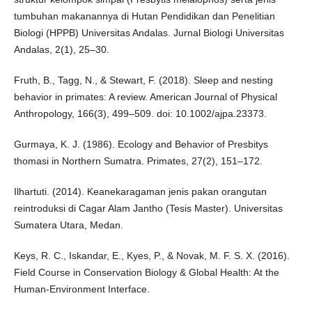
tumbuhan makanannya di Hutan Pendidikan dan Penelitian
Biologi (HPPB) Universitas Andalas. Jurnal Biologi Universitas
Andalas, 2(1), 25–30.
Fruth, B., Tagg, N., & Stewart, F. (2018). Sleep and nesting
behavior in primates: A review. American Journal of Physical
Anthropology, 166(3), 499–509. doi: 10.1002/ajpa.23373.
Gurmaya, K. J. (1986). Ecology and Behavior of Presbitys
thomasi in Northern Sumatra. Primates, 27(2), 151–172.
Ilhartuti. (2014). Keanekaragaman jenis pakan orangutan
reintroduksi di Cagar Alam Jantho (Tesis Master). Universitas
Sumatera Utara, Medan.
Keys, R. C., Iskandar, E., Kyes, P., & Novak, M. F. S. X. (2016).
Field Course in Conservation Biology & Global Health: At the
Human-Environment Interface.