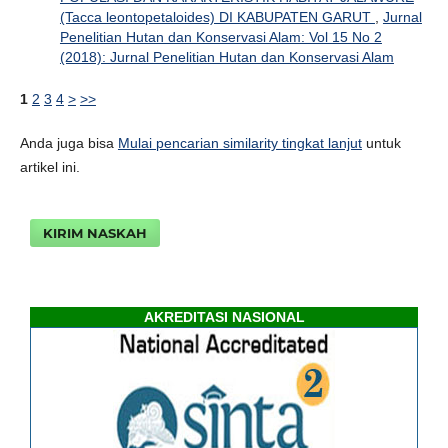
(Tacca leontopetaloides) DI KABUPATEN GARUT
,
Jurnal
Penelitian Hutan dan Konservasi Alam: Vol 15 No 2
(2018): Jurnal Penelitian Hutan dan Konservasi Alam
1
2
3
4
>
>>
Anda juga bisa
Mulai pencarian similarity tingkat lanjut
untuk
artikel ini.
KIRIM NASKAH
AKREDITASI NASIONAL