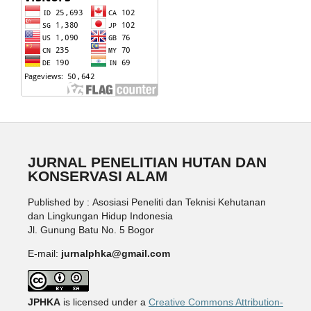
JURNAL PENELITIAN HUTAN DAN
KONSERVASI ALAM
Published by : Asosiasi Peneliti dan Teknisi Kehutanan
dan Lingkungan Hidup Indonesia
Jl. Gunung Batu No. 5 Bogor
E-mail:
jurnalphka@gmail.com
JPHKA
is licensed under a
Creative Commons Attribution-