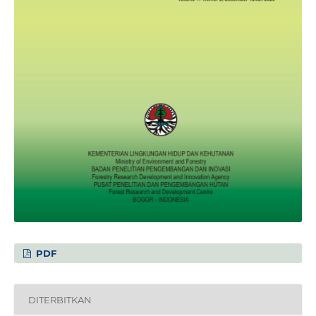
PDF
DITERBITKAN