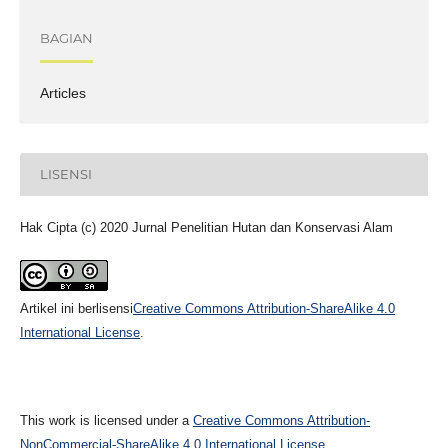
BAGIAN
Articles
LISENSI
Hak Cipta (c) 2020 Jurnal Penelitian Hutan dan Konservasi Alam
Artikel ini berlisensi
Creative Commons Attribution-ShareAlike 4.0
International License
.
This work is licensed under a
Creative Commons Attribution-
NonCommercial-ShareAlike 4.0 International License.