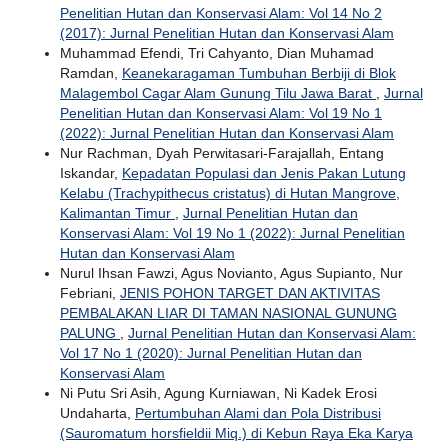
Penelitian Hutan dan Konservasi Alam: Vol 14 No 2
(2017): Jurnal Penelitian Hutan dan Konservasi Alam
Muhammad Efendi, Tri Cahyanto, Dian Muhamad
Ramdan,
Keanekaragaman Tumbuhan Berbiji di Blok
Malagembol Cagar Alam Gunung Tilu Jawa Barat
,
Jurnal
Penelitian Hutan dan Konservasi Alam: Vol 19 No 1
(2022): Jurnal Penelitian Hutan dan Konservasi Alam
Nur Rachman, Dyah Perwitasari-Farajallah, Entang
Iskandar,
Kepadatan Populasi dan Jenis Pakan Lutung
Kelabu (Trachypithecus cristatus) di Hutan Mangrove,
Kalimantan Timur
,
Jurnal Penelitian Hutan dan
Konservasi Alam: Vol 19 No 1 (2022): Jurnal Penelitian
Hutan dan Konservasi Alam
Nurul Ihsan Fawzi, Agus Novianto, Agus Supianto, Nur
Febriani,
JENIS POHON TARGET DAN AKTIVITAS
PEMBALAKAN LIAR DI TAMAN NASIONAL GUNUNG
PALUNG
,
Jurnal Penelitian Hutan dan Konservasi Alam:
Vol 17 No 1 (2020): Jurnal Penelitian Hutan dan
Konservasi Alam
Ni Putu Sri Asih, Agung Kurniawan, Ni Kadek Erosi
Undaharta,
Pertumbuhan Alami dan Pola Distribusi
(Sauromatum horsfieldii Miq.) di Kebun Raya Eka Karya