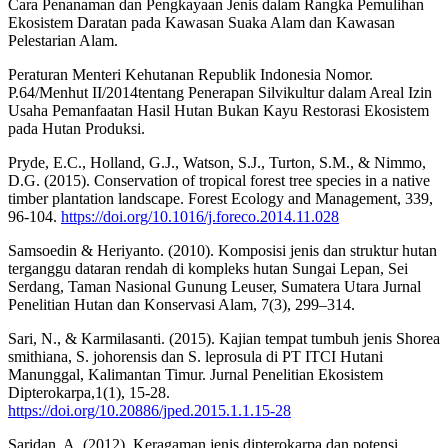
Cara Penanaman dan Pengkayaan Jenis dalam Rangka Pemulihan
Ekosistem Daratan pada Kawasan Suaka Alam dan Kawasan
Pelestarian Alam.
Peraturan Menteri Kehutanan Republik Indonesia Nomor.
P.64/Menhut II/2014tentang Penerapan Silvikultur dalam Areal Izin
Usaha Pemanfaatan Hasil Hutan Bukan Kayu Restorasi Ekosistem
pada Hutan Produksi.
Pryde, E.C., Holland, G.J., Watson, S.J., Turton, S.M., & Nimmo,
D.G. (2015). Conservation of tropical forest tree species in a native
timber plantation landscape. Forest Ecology and Management, 339,
96-104.
https://doi.org/10.1016/j.foreco.2014.11.028
Samsoedin & Heriyanto. (2010). Komposisi jenis dan struktur hutan
terganggu dataran rendah di kompleks hutan Sungai Lepan, Sei
Serdang, Taman Nasional Gunung Leuser, Sumatera Utara Jurnal
Penelitian Hutan dan Konservasi Alam, 7(3), 299–314.
Sari, N., & Karmilasanti. (2015). Kajian tempat tumbuh jenis Shorea
smithiana, S. johorensis dan S. leprosula di PT ITCI Hutani
Manunggal, Kalimantan Timur. Jurnal Penelitian Ekosistem
Dipterokarpa,1(1), 15-28.
https://doi.org/10.20886/jped.2015.1.1.15-28
Saridan, A. (2012). Keragaman jenis dipterokarpa dan potensi