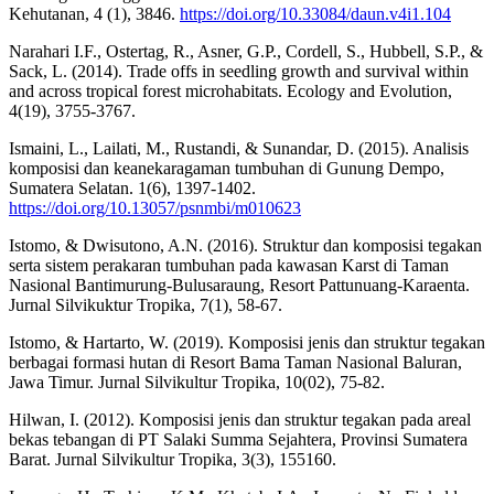
Kehutanan, 4 (1), 3846.
https://doi.org/10.33084/daun.v4i1.104
Narahari I.F., Ostertag, R., Asner, G.P., Cordell, S., Hubbell, S.P., &
Sack, L. (2014). Trade offs in seedling growth and survival within
and across tropical forest microhabitats. Ecology and Evolution,
4(19), 3755-3767.
Ismaini, L., Lailati, M., Rustandi, & Sunandar, D. (2015). Analisis
komposisi dan keanekaragaman tumbuhan di Gunung Dempo,
Sumatera Selatan. 1(6), 1397-1402.
https://doi.org/10.13057/psnmbi/m010623
Istomo, & Dwisutono, A.N. (2016). Struktur dan komposisi tegakan
serta sistem perakaran tumbuhan pada kawasan Karst di Taman
Nasional Bantimurung-Bulusaraung, Resort Pattunuang-Karaenta.
Jurnal Silvikuktur Tropika, 7(1), 58-67.
Istomo, & Hartarto, W. (2019). Komposisi jenis dan struktur tegakan
berbagai formasi hutan di Resort Bama Taman Nasional Baluran,
Jawa Timur. Jurnal Silvikultur Tropika, 10(02), 75-82.
Hilwan, I. (2012). Komposisi jenis dan struktur tegakan pada areal
bekas tebangan di PT Salaki Summa Sejahtera, Provinsi Sumatera
Barat. Jurnal Silvikultur Tropika, 3(3), 155160.