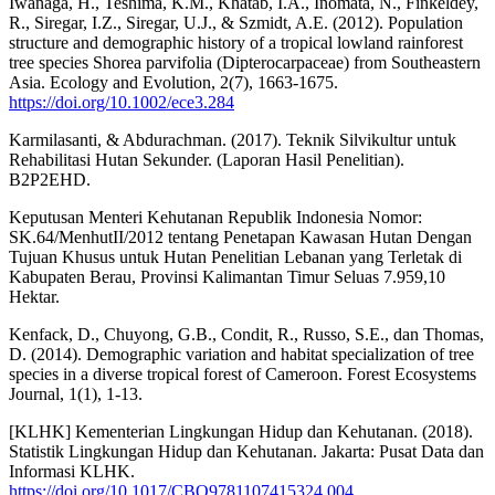
Iwanaga, H., Teshima, K.M., Khatab, I.A., Inomata, N., Finkeldey,
R., Siregar, I.Z., Siregar, U.J., & Szmidt, A.E. (2012). Population
structure and demographic history of a tropical lowland rainforest
tree species Shorea parvifolia (Dipterocarpaceae) from Southeastern
Asia. Ecology and Evolution, 2(7), 1663-1675.
https://doi.org/10.1002/ece3.284
Karmilasanti, & Abdurachman. (2017). Teknik Silvikultur untuk
Rehabilitasi Hutan Sekunder. (Laporan Hasil Penelitian).
B2P2EHD.
Keputusan Menteri Kehutanan Republik Indonesia Nomor:
SK.64/MenhutII/2012 tentang Penetapan Kawasan Hutan Dengan
Tujuan Khusus untuk Hutan Penelitian Lebanan yang Terletak di
Kabupaten Berau, Provinsi Kalimantan Timur Seluas 7.959,10
Hektar.
Kenfack, D., Chuyong, G.B., Condit, R., Russo, S.E., dan Thomas,
D. (2014). Demographic variation and habitat specialization of tree
species in a diverse tropical forest of Cameroon. Forest Ecosystems
Journal, 1(1), 1-13.
[KLHK] Kementerian Lingkungan Hidup dan Kehutanan. (2018).
Statistik Lingkungan Hidup dan Kehutanan. Jakarta: Pusat Data dan
Informasi KLHK.
https://doi.org/10.1017/CBO9781107415324.004
.