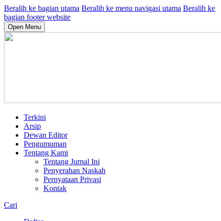
Beralih ke bagian utama
Beralih ke menu navigasi utama
Beralih ke
bagian footer website
Open Menu
Terkini
Arsip
Dewan Editor
Pengumuman
Tentang Kami
Tentang Jurnal Ini
Penyerahan Naskah
Pernyataan Privasi
Kontak
Cari