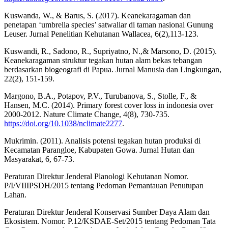
Kuswanda, W., & Barus, S. (2017). Keanekaragaman dan
penetapan ‘umbrella species’ satwaliar di taman nasional Gunung
Leuser. Jurnal Penelitian Kehutanan Wallacea, 6(2),113-123.
Kuswandi, R., Sadono, R., Supriyatno, N.,& Marsono, D. (2015).
Keanekaragaman struktur tegakan hutan alam bekas tebangan
berdasarkan biogeografi di Papua. Jurnal Manusia dan Lingkungan,
22(2), 151-159.
Margono, B.A., Potapov, P.V., Turubanova, S., Stolle, F., &
Hansen, M.C. (2014). Primary forest cover loss in indonesia over
2000-2012. Nature Climate Change, 4(8), 730-735.
https://doi.org/10.1038/nclimate2277
.
Mukrimin. (2011). Analisis potensi tegakan hutan produksi di
Kecamatan Parangloe, Kabupaten Gowa. Jurnal Hutan dan
Masyarakat, 6, 67-73.
Peraturan Direktur Jenderal Planologi Kehutanan Nomor.
P/I/VIIIPSDH/2015 tentang Pedoman Pemantauan Penutupan
Lahan.
Peraturan Direktur Jenderal Konservasi Sumber Daya Alam dan
Ekosistem. Nomor. P.12/KSDAE-Set/2015 tentang Pedoman Tata