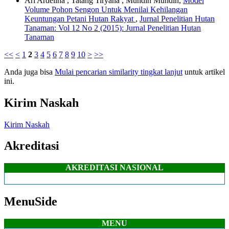
Ari Ardelina , Tatang Tiryana , Muhdin Muhdin,
Model
Volume Pohon Sengon Untuk Menilai Kehilangan
Keuntungan Petani Hutan Rakyat
,
Jurnal Penelitian Hutan
Tanaman: Vol 12 No 2 (2015): Jurnal Penelitian Hutan
Tanaman
<<
<
1
2
3
4
5
6
7
8
9
10
>
>>
Anda juga bisa
Mulai pencarian similarity tingkat lanjut
untuk artikel
ini.
Kirim Naskah
Kirim Naskah
Akreditasi
AKREDITASI NASIONAL
MenuSide
MENU