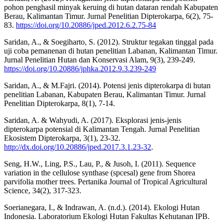
pohon penghasil minyak keruing di hutan dataran rendah Kabupaten
Berau, Kalimantan Timur. Jurnal Penelitian Dipterokarpa, 6(2), 75-
83.
https://doi.org/10.20886/jped.2012.6.2.75-84
Saridan, A., & Soegiharto, S. (2012). Struktur tegakan tinggal pada
uji coba pemanenan di hutan penelitian Labanan, Kalimantan Timur.
Jurnal Penelitian Hutan dan Konservasi Alam, 9(3), 239-249.
https://doi.org/10.20886/jphka.2012.9.3.239-249
Saridan, A., & M.Fajri. (2014). Potensi jenis dipterokarpa di hutan
penelitian Labanan, Kabupaten Berau, Kalimantan Timur. Jurnal
Penelitian Dipterokarpa, 8(1), 7-14.
Saridan, A. & Wahyudi, A. (2017). Eksplorasi jenis-jenis
dipterokarpa potensial di Kalimantan Tengah. Jurnal Penelitian
Ekosistem Dipterokarpa, 3(1), 23-32.
http://dx.doi.org/10.20886/jped.2017.3.1.23-32
.
Seng, H.W., Ling, P.S., Lau, P., & Jusoh, I. (2011). Sequence
variation in the cellulose synthase (spcesal) gene from Shorea
parvifolia mother trees. Pertanika Journal of Tropical Agricultural
Science, 34(2), 317-323.
Soerianegara, I., & Indrawan, A. (n.d.). (2014). Ekologi Hutan
Indonesia. Laboratorium Ekologi Hutan Fakultas Kehutanan IPB.