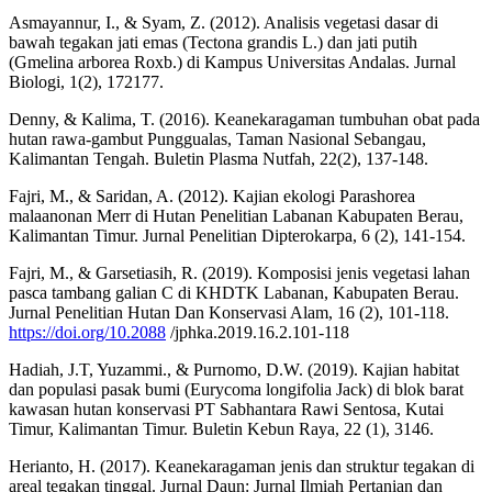
Asmayannur, I., & Syam, Z. (2012). Analisis vegetasi dasar di
bawah tegakan jati emas (Tectona grandis L.) dan jati putih
(Gmelina arborea Roxb.) di Kampus Universitas Andalas. Jurnal
Biologi, 1(2), 172177.
Denny, & Kalima, T. (2016). Keanekaragaman tumbuhan obat pada
hutan rawa-gambut Punggualas, Taman Nasional Sebangau,
Kalimantan Tengah. Buletin Plasma Nutfah, 22(2), 137-148.
Fajri, M., & Saridan, A. (2012). Kajian ekologi Parashorea
malaanonan Merr di Hutan Penelitian Labanan Kabupaten Berau,
Kalimantan Timur. Jurnal Penelitian Dipterokarpa, 6 (2), 141-154.
Fajri, M., & Garsetiasih, R. (2019). Komposisi jenis vegetasi lahan
pasca tambang galian C di KHDTK Labanan, Kabupaten Berau.
Jurnal Penelitian Hutan Dan Konservasi Alam, 16 (2), 101-118.
https://doi.org/10.2088
/jphka.2019.16.2.101-118
Hadiah, J.T, Yuzammi., & Purnomo, D.W. (2019). Kajian habitat
dan populasi pasak bumi (Eurycoma longifolia Jack) di blok barat
kawasan hutan konservasi PT Sabhantara Rawi Sentosa, Kutai
Timur, Kalimantan Timur. Buletin Kebun Raya, 22 (1), 3146.
Herianto, H. (2017). Keanekaragaman jenis dan struktur tegakan di
areal tegakan tinggal. Jurnal Daun: Jurnal Ilmiah Pertanian dan