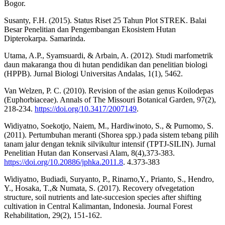
Bogor.
Susanty, F.H. (2015). Status Riset 25 Tahun Plot STREK. Balai
Besar Penelitian dan Pengembangan Ekosistem Hutan
Dipterokarpa. Samarinda.
Utama, A.P., Syamsuardi, & Arbain, A. (2012). Studi marfometrik
daun makaranga thou di hutan pendidikan dan penelitian biologi
(HPPB). Jurnal Biologi Universitas Andalas, 1(1), 5462.
Van Welzen, P. C. (2010). Revision of the asian genus Koilodepas
(Euphorbiaceae). Annals of The Missouri Botanical Garden, 97(2),
218-234.
https://doi.org/10.3417/2007149
.
Widiyatno, Soekotjo, Naiem, M., Hardiwinoto, S., & Purnomo, S.
(2011). Pertumbuhan meranti (Shorea spp.) pada sistem tebang pilih
tanam jalur dengan teknik silvikultur intensif (TPTJ-SILIN). Jurnal
Penelitian Hutan dan Konservasi Alam, 8(4),373-383.
https://doi.org/10.20886/jphka.2011.8
. 4.373-383
Widiyatno, Budiadi, Suryanto, P., Rinarno,Y., Prianto, S., Hendro,
Y., Hosaka, T.,& Numata, S. (2017). Recovery ofvegetation
structure, soil nutrients and late-succesion species after shifting
cultivation in Central Kalimantan, Indonesia. Journal Forest
Rehabilitation, 29(2), 151-162.