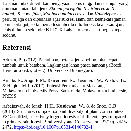
Labanan tidak diperlukan pengayaan. Jenis unggulan setempat yang
dominan antara lain jenis
Shorea parvifolia
,
S. atrinervosa
,
S.
agami
,
S. hopeifolia
,
Madhuca malaccensis
, dan
Koilodepas
sp.
perlu dijaga dan dipelihara agar suksesi alami dan keanekaragaman
terus berlanjut, serta menjadi sumber benih. Indeks keanekaragaman
jenis di hutan sekunder KHDTK Labanan termasuk tinggi sampai
sedang.
Referensi
Adman, B. (2012). Pemulihan, potensi jenis pohon lokal cepat
tumbuh untuk batubara, lingkungan lahan pasca tambang (Boedi
Hendrarto (ed.);1st ed.). Universitas Diponegoro.
Amirta, R., Angi, E.M., Ramadhan, R., Kusuma, I.W., Wiati, C.B.,
& Haqiqi, M.T. (2017). Potensi Pemanfaatan Macaranga.
Mulawarman University Press. Samarinda. Mulawarman University
PRESS.
Arbainsyah, de Iongh, H.H., Kustiawan, W., & de Snoo, G.R.
(2014). Structure, composition and diversity of plant communities in
FSC-certified, selectively logged forests of different ages compared
to primary rain forest. Biodiversity and Conservation, 23(10), 2445-
2472.
https://doi.org/10.1007/s10531-0140732-4