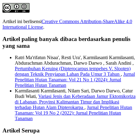
Artikel ini berlisensi
Creative Commons Attribution-ShareAlike 4.0
International License
.
Artikel paling banyak dibaca berdasarkan penulis
yang sama
Ratri Ma'rifatun Nisaa', Resti Ura', Karmilasanti Karmilasanti,
Abdurachman Abdurachman, Darwo Darwo , Sarah Andini ,
Pertumbuhan Keruing (Dipterocarpus tempehes V. Slooten)
dengan Teknik Penyiapan Lahan Pada Umur 3 Tahun
,
Jurnal
Penelitian Hutan Tanaman: Vol 21 No 1 (2024): Jurnal
Penelitian Hutan Tanaman
Karmilasanti Karmilasanti, Nilam Sari, Darwo Darwo, Catur
Budi Wiati,
Variasi Jenis dan Keberadaan Jamur Ektomikoriza
di Labanan, Provinsi Kalimantan Timur dan Implikasi
terhadap Hutan Alam Dipterokarpa
,
Jurnal Penelitian Hutan
Tanaman: Vol 19 No 2 (2022): Jurnal Penelitian Hutan
Tanaman
Artikel Serupa