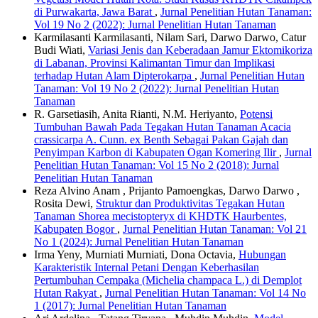
di Purwakarta, Jawa Barat
,
Jurnal Penelitian Hutan Tanaman:
Vol 19 No 2 (2022): Jurnal Penelitian Hutan Tanaman
Karmilasanti Karmilasanti, Nilam Sari, Darwo Darwo, Catur
Budi Wiati,
Variasi Jenis dan Keberadaan Jamur Ektomikoriza
di Labanan, Provinsi Kalimantan Timur dan Implikasi
terhadap Hutan Alam Dipterokarpa
,
Jurnal Penelitian Hutan
Tanaman: Vol 19 No 2 (2022): Jurnal Penelitian Hutan
Tanaman
R. Garsetiasih, Anita Rianti, N.M. Heriyanto,
Potensi
Tumbuhan Bawah Pada Tegakan Hutan Tanaman Acacia
crassicarpa A. Cunn. ex Benth Sebagai Pakan Gajah dan
Penyimpan Karbon di Kabupaten Ogan Komering Ilir
,
Jurnal
Penelitian Hutan Tanaman: Vol 15 No 2 (2018): Jurnal
Penelitian Hutan Tanaman
Reza Alvino Anam , Prijanto Pamoengkas, Darwo Darwo ,
Rosita Dewi,
Struktur dan Produktivitas Tegakan Hutan
Tanaman Shorea mecistopteryx di KHDTK Haurbentes,
Kabupaten Bogor
,
Jurnal Penelitian Hutan Tanaman: Vol 21
No 1 (2024): Jurnal Penelitian Hutan Tanaman
Irma Yeny, Murniati Murniati, Dona Octavia,
Hubungan
Karakteristik Internal Petani Dengan Keberhasilan
Pertumbuhan Cempaka (Michelia champaca L.) di Demplot
Hutan Rakyat
,
Jurnal Penelitian Hutan Tanaman: Vol 14 No
1 (2017): Jurnal Penelitian Hutan Tanaman