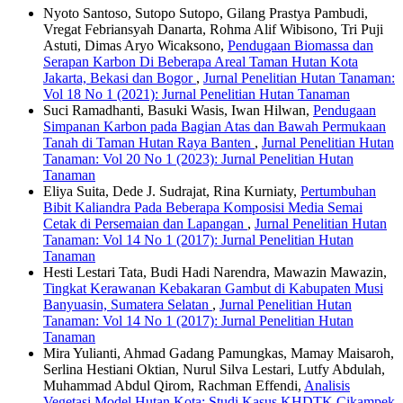
Nyoto Santoso, Sutopo Sutopo, Gilang Prastya Pambudi,
Vregat Febriansyah Danarta, Rohma Alif Wibisono, Tri Puji
Astuti, Dimas Aryo Wicaksono,
Pendugaan Biomassa dan
Serapan Karbon Di Beberapa Areal Taman Hutan Kota
Jakarta, Bekasi dan Bogor
,
Jurnal Penelitian Hutan Tanaman:
Vol 18 No 1 (2021): Jurnal Penelitian Hutan Tanaman
Suci Ramadhanti, Basuki Wasis, Iwan Hilwan,
Pendugaan
Simpanan Karbon pada Bagian Atas dan Bawah Permukaan
Tanah di Taman Hutan Raya Banten
,
Jurnal Penelitian Hutan
Tanaman: Vol 20 No 1 (2023): Jurnal Penelitian Hutan
Tanaman
Eliya Suita, Dede J. Sudrajat, Rina Kurniaty,
Pertumbuhan
Bibit Kaliandra Pada Beberapa Komposisi Media Semai
Cetak di Persemaian dan Lapangan
,
Jurnal Penelitian Hutan
Tanaman: Vol 14 No 1 (2017): Jurnal Penelitian Hutan
Tanaman
Hesti Lestari Tata, Budi Hadi Narendra, Mawazin Mawazin,
Tingkat Kerawanan Kebakaran Gambut di Kabupaten Musi
Banyuasin, Sumatera Selatan
,
Jurnal Penelitian Hutan
Tanaman: Vol 14 No 1 (2017): Jurnal Penelitian Hutan
Tanaman
Mira Yulianti, Ahmad Gadang Pamungkas, Mamay Maisaroh,
Serlina Hestiani Oktian, Nurul Silva Lestari, Lutfy Abdulah,
Muhammad Abdul Qirom, Rachman Effendi,
Analisis
Vegetasi Model Hutan Kota: Studi Kasus KHDTK Cikampek