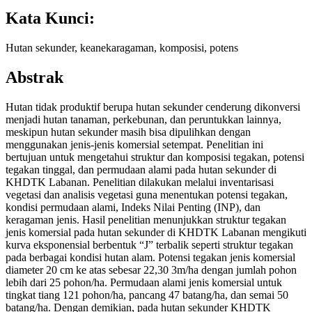
Kata Kunci:
Hutan sekunder, keanekaragaman, komposisi, potens
Abstrak
Hutan tidak produktif berupa hutan sekunder cenderung dikonversi
menjadi hutan tanaman, perkebunan, dan peruntukkan lainnya,
meskipun hutan sekunder masih bisa dipulihkan dengan
menggunakan jenis-jenis komersial setempat. Penelitian ini
bertujuan untuk mengetahui struktur dan komposisi tegakan, potensi
tegakan tinggal, dan permudaan alami pada hutan sekunder di
KHDTK Labanan. Penelitian dilakukan melalui inventarisasi
vegetasi dan analisis vegetasi guna menentukan potensi tegakan,
kondisi permudaan alami, Indeks Nilai Penting (INP), dan
keragaman jenis. Hasil penelitian menunjukkan struktur tegakan
jenis komersial pada hutan sekunder di KHDTK Labanan mengikuti
kurva eksponensial berbentuk “J” terbalik seperti struktur tegakan
pada berbagai kondisi hutan alam. Potensi tegakan jenis komersial
diameter 20 cm ke atas sebesar 22,30 3m/ha dengan jumlah pohon
lebih dari 25 pohon/ha. Permudaan alami jenis komersial untuk
tingkat tiang 121 pohon/ha, pancang 47 batang/ha, dan semai 50
batang/ha. Dengan demikian, pada hutan sekunder KHDTK