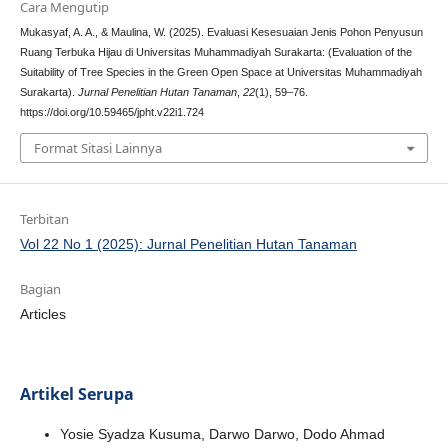
Cara Mengutip
Mukasyaf, A. A., & Maulina, W. (2025). Evaluasi Kesesuaian Jenis Pohon Penyusun
Ruang Terbuka Hijau di Universitas Muhammadiyah Surakarta: (Evaluation of the
Suitability of Tree Species in the Green Open Space at Universitas Muhammadiyah
Surakarta).
Jurnal Penelitian Hutan Tanaman
,
22
(1), 59–76.
https://doi.org/10.59465/jpht.v22i1.724
Format Sitasi Lainnya
Terbitan
Vol 22 No 1 (2025): Jurnal Penelitian Hutan Tanaman
Bagian
Articles
Artikel Serupa
Yosie Syadza Kusuma, Darwo Darwo, Dodo Ahmad