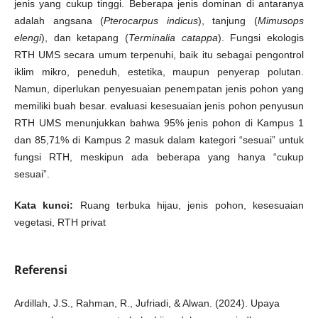
jenis yang cukup tinggi. Beberapa jenis dominan di antaranya
adalah angsana (
Pterocarpus indicus
), tanjung (
Mimusops
elengi
), dan ketapang (
Terminalia catappa
). Fungsi ekologis
RTH UMS secara umum terpenuhi, baik itu sebagai pengontrol
iklim mikro, peneduh, estetika, maupun penyerap polutan.
Namun, diperlukan penyesuaian penempatan jenis pohon yang
memiliki buah besar. evaluasi kesesuaian jenis pohon penyusun
RTH UMS menunjukkan bahwa 95% jenis pohon di Kampus 1
dan 85,71% di Kampus 2 masuk dalam kategori “sesuai” untuk
fungsi RTH, meskipun ada beberapa yang hanya “cukup
sesuai”.
Kata kunci:
Ruang terbuka hijau, jenis pohon, kesesuaian
vegetasi, RTH privat
Referensi
Ardillah, J.S., Rahman, R., Jufriadi, & Alwan. (2024). Upaya