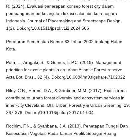
R. (2024). Evaluasi penerapan konsep forest city dalam
pembangunan berkelanjutan lokasi calon ibu kota negara
Indonesia. Journal of Placemaking and Streetscape Design,
1(2). Doi.org/10.61511/jpstd.v1i2.2024.566
Peraturan Pemerintah Nomor 63 Tahun 2002 tentang Hutan
Kota.
Petri, L., Aragaki, S., & Gomes, E.P.C. (2018). Management
priorities for exotic plants in an urban Atlantic Forest reserve.
Acta Bot. Bras., 32 (4). Doi:org/10.6084/m9.figshare.7102322
Riley, C.B., Herms, D.A., & Gardiner, M.M. (2017). Exotic trees
contribute to urban forest diversity and ecosystem services in
inner-city Cleveland, OH. Urban Forestry & Urban Greening, 29,
367-376. Doi:org/10.1016/j.ufug.2017.01.004.
Rochim, F.N., & Syahbana, J.A. (2013). Penetapan Fungsi Dan
Kesesuaian Vegetasi Pada Taman Publik Sebagai Ruang