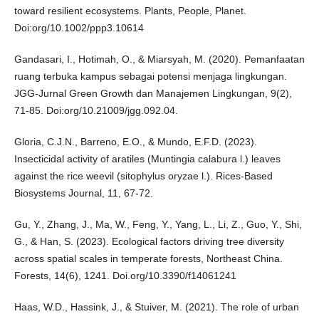
toward resilient ecosystems. Plants, People, Planet.
Doi:org/10.1002/ppp3.10614
Gandasari, I., Hotimah, O., & Miarsyah, M. (2020). Pemanfaatan
ruang terbuka kampus sebagai potensi menjaga lingkungan.
JGG-Jurnal Green Growth dan Manajemen Lingkungan, 9(2),
71-85. Doi:org/10.21009/jgg.092.04.
Gloria, C.J.N., Barreno, E.O., & Mundo, E.F.D. (2023).
Insecticidal activity of aratiles (Muntingia calabura l.) leaves
against the rice weevil (sitophylus oryzae l.). Rices-Based
Biosystems Journal, 11, 67-72.
Gu, Y., Zhang, J., Ma, W., Feng, Y., Yang, L., Li, Z., Guo, Y., Shi,
G., & Han, S. (2023). Ecological factors driving tree diversity
across spatial scales in temperate forests, Northeast China.
Forests, 14(6), 1241. Doi.org/10.3390/f14061241
Haas, W.D., Hassink, J., & Stuiver, M. (2021). The role of urban