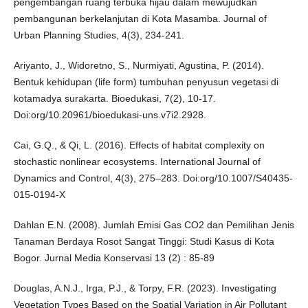
pengembangan ruang terbuka hijau dalam mewujudkan
pembangunan berkelanjutan di Kota Masamba. Journal of
Urban Planning Studies, 4(3), 234-241.
Ariyanto, J., Widoretno, S., Nurmiyati, Agustina, P. (2014).
Bentuk kehidupan (life form) tumbuhan penyusun vegetasi di
kotamadya surakarta. Bioedukasi, 7(2), 10-17.
Doi:org/10.20961/bioedukasi-uns.v7i2.2928.
Cai, G.Q., & Qi, L. (2016). Effects of habitat complexity on
stochastic nonlinear ecosystems. International Journal of
Dynamics and Control, 4(3), 275–283. Doi:org/10.1007/S40435-
015-0194-X
Dahlan E.N. (2008). Jumlah Emisi Gas CO2 dan Pemilihan Jenis
Tanaman Berdaya Rosot Sangat Tinggi: Studi Kasus di Kota
Bogor. Jurnal Media Konservasi 13 (2) : 85-89
Douglas, A.N.J., Irga, P.J., & Torpy, F.R. (2023). Investigating
Vegetation Types Based on the Spatial Variation in Air Pollutant