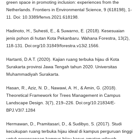
green space in promoting inclusion: experiences from the
Netherlands. Frontiers in Environmental Science, 9 (618198), 1-
11. Doi: 10.3389/fenvs.2021.618198.
Hadinoto, H., Suhesti, E., & Suwarno, E. (2018). Kesesuaian
jenis pohon di hutan Kota Pekanbaru. Wahana Forestra, 13(2),
118-131. Doi:org/10.31849/forestra.v13i2.1566.
Hartanti, D.A.T. (2020). Kajian ruang terbuka hijau di Kota
Surakarta provinsi Jawa Tengah tahun 2020. Universitas
Muhammadiyah Surakarta.
Hasan, R., Aziz, N. D., Nawawi, A. H., & Amin, G. (2018).
Theoretical Framework for Trees Management in Campus
Landscape Design. 3(7), 219–226. Doi:org/10.21834/E-
BPJ.V3I7.1284
Hermawan, D., Pramitasari, D., & Sudibyo, S. (2017). Studi
kecukupan ruang terbuka hijau ideal di kampus perguruan tinggi
untuk perencanaan kampus hijau kasus amatan wilayah