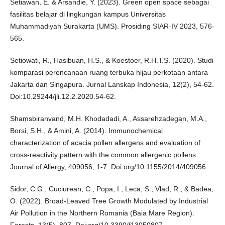
Setiawan, E. & Arsandie, Y. (2023). Green open space sebagai
fasilitas belajar di lingkungan kampus Universitas
Muhammadiyah Surakarta (UMS). Prosiding SIAR-IV 2023, 576-
565.
Setiowati, R., Hasibuan, H.S., & Koestoer, R.H.T.S. (2020). Studi
komparasi perencanaan ruang terbuka hijau perkotaan antara
Jakarta dan Singapura. Jurnal Lanskap Indonesia, 12(2), 54-62.
Doi:10.29244/jli.12.2.2020.54-62.
Shamsbiranvand, M.H. Khodadadi, A., Assarehzadegan, M.A.,
Borsi, S.H., & Amini, A. (2014). Immunochemical
characterization of acacia pollen allergens and evaluation of
cross-reactivity pattern with the common allergenic pollens.
Journal of Allergy, 409056, 1-7. Doi:org/10.1155/2014/409056
Sidor, C.G., Cuciurean, C., Popa, I., Leca, S., Vlad, R., & Badea,
O. (2022). Broad-Leaved Tree Growth Modulated by Industrial
Air Pollution in the Northern Romania (Baia Mare Region).
Forests, 13(5), 807. Doi:org/10.3390/f13050807