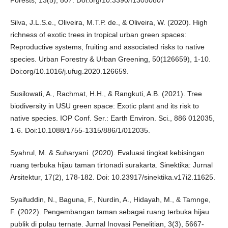
Silva, J.L.S.e., Oliveira, M.T.P. de., & Oliveira, W. (2020). High
richness of exotic trees in tropical urban green spaces:
Reproductive systems, fruiting and associated risks to native
species. Urban Forestry & Urban Greening, 50(126659), 1-10.
Doi:org/10.1016/j.ufug.2020.126659.
Susilowati, A., Rachmat, H.H., & Rangkuti, A.B. (2021). Tree
biodiversity in USU green space: Exotic plant and its risk to
native species. IOP Conf. Ser.: Earth Environ. Sci., 886 012035,
1-6. Doi:10.1088/1755-1315/886/1/012035.
Syahrul, M. & Suharyani. (2020). Evaluasi tingkat kebisingan
ruang terbuka hijau taman tirtonadi surakarta. Sinektika: Jurnal
Arsitektur, 17(2), 178-182. Doi: 10.23917/sinektika.v17i2.11625.
Syaifuddin, N., Baguna, F., Nurdin, A., Hidayah, M., & Tamnge,
F. (2022). Pengembangan taman sebagai ruang terbuka hijau
publik di pulau ternate. Jurnal Inovasi Penelitian, 3(3), 5667-