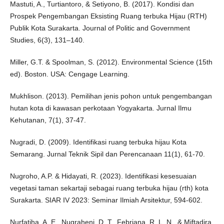
Mastuti, A., Turtiantoro, & Setiyono, B. (2017). Kondisi dan
Prospek Pengembangan Eksisting Ruang terbuka Hijau (RTH)
Publik Kota Surakarta. Journal of Politic and Government
Studies, 6(3), 131–140.
Miller, G.T. & Spoolman, S. (2012). Environmental Science (15th
ed). Boston. USA: Cengage Learning.
Mukhlison. (2013). Pemilihan jenis pohon untuk pengembangan
hutan kota di kawasan perkotaan Yogyakarta. Jurnal Ilmu
Kehutanan, 7(1), 37-47.
Nugradi, D. (2009). Identifikasi ruang terbuka hijau Kota
Semarang. Jurnal Teknik Sipil dan Perencanaan 11(1), 61-70.
Nugroho, A.P. & Hidayati, R. (2023). Identifikasi kesesuaian
vegetasi taman sekartaji sebagai ruang terbuka hijau (rth) kota
Surakarta. SIAR IV 2023: Seminar Ilmiah Arsitektur, 594-602.
Nurfatiha, A. E., Nugraheni, D. T., Febriana, R. L. N., & Miftadira,