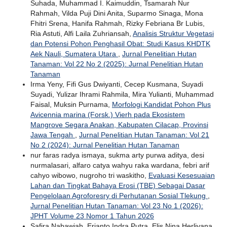
Suhada, Muhammad I. Kaimuddin, Tsamarah Nur
Rahmah, Vilda Puji Dini Anita, Suparmo Sinaga, Mona
Fhitri Srena, Hanifa Rahmah, Rizky Febriana Br Lubis,
Ria Astuti, Alfi Laila Zuhriansah,
Analisis Struktur Vegetasi
dan Potensi Pohon Penghasil Obat: Studi Kasus KHDTK
Aek Nauli, Sumatera Utara
,
Jurnal Penelitian Hutan
Tanaman: Vol 22 No 2 (2025): Jurnal Penelitian Hutan
Tanaman
Irma Yeny, Fifi Gus Dwiyanti, Cecep Kusmana, Suyadi
Suyadi, Yulizar Ihrami Rahmila, Mira Yulianti, Muhammad
Faisal, Muksin Purnama,
Morfologi Kandidat Pohon Plus
Avicennia marina (Forsk.) Vierh pada Ekosistem
Mangrove Segara Anakan, Kabupaten Cilacap, Provinsi
Jawa Tengah
,
Jurnal Penelitian Hutan Tanaman: Vol 21
No 2 (2024): Jurnal Penelitian Hutan Tanaman
nur faras radya ismaya, sukma arty purwa aditya, desi
nurmalasari, alfaro catya wahyu raka wardana, febri arif
cahyo wibowo, nugroho tri waskitho,
Evaluasi Kesesuaian
Lahan dan Tingkat Bahaya Erosi (TBE) Sebagai Dasar
Pengelolaan Agroforesry di Perhutanan Sosial Tlekung
,
Jurnal Penelitian Hutan Tanaman: Vol 23 No 1 (2026):
JPHT Volume 23 Nomor 1 Tahun 2026
Safira Nabawiah, Erianto Indra Putra, Elis Nina Herliyana,