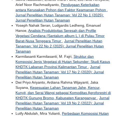
Arief Noor Rachmadiyanto,
Pendugaan Keterkaitan
antara Kerusakan Pohon dan Faktor Keamanan Pohon
,
Jurnal Penelitian Hutan Tanaman: Vol 22 No 1 (2025):
Jurnal Penelitian Hutan Tanaman
Yoseph Nahak Seran, Ludgardis Ledheng, Emanuel
Hanoe,
Analisis Produktivitas Seresah dan Profile
Vegetasi Cendana (Santalum album L.) di Pulau Timor
Barat-Nusa Tenggara Timur
,
Jurnal Penelitian Hutan
Tanaman: Vol 22 No 2 (2025): Jurnal Penelitian Hutan
Tanaman
Karmilasanti Karmilasanti, M. Fajri,
Struktur dan
Komposisi Jenis Vegetasi di Hutan Sekunder: Studi Kasus
KHDTK Labanan Provinsi Kalimantan Timur
,
Jurnal
Penelitian Hutan Tanaman: Vol 17 No 2 (2020): Jurnal
Penelitian Hutan Tanaman
Dwi Priyo Ariyanto, Ardiana Rahma Wijayanti, Jaka
Suyana,
Kesesuaian Lahan Tanaman Jahe, Kencur,
Kunyit, dan Serai Wangi sebagai Komoditas Agroforestri di
KHDTK Gunung Bromo, Kabupaten Karanganyar
,
Jurnal
Penelitian Hutan Tanaman: Vol 19 No 2 (2022): Jurnal
Penelitian Hutan Tanaman
Lutfy Abdulah, Mira Yulianti,
Perbedaan Komposisi Hutan