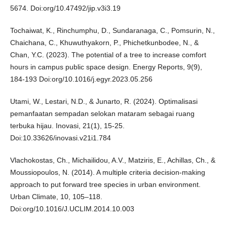
5674. Doi:org/10.47492/jip.v3i3.19
Tochaiwat, K., Rinchumphu, D., Sundaranaga, C., Pomsurin, N.,
Chaichana, C., Khuwuthyakorn, P., Phichetkunbodee, N., &
Chan, Y.C. (2023). The potential of a tree to increase comfort
hours in campus public space design. Energy Reports, 9(9),
184-193 Doi:org/10.1016/j.egyr.2023.05.256
Utami, W., Lestari, N.D., & Junarto, R. (2024). Optimalisasi
pemanfaatan sempadan selokan mataram sebagai ruang
terbuka hijau. Inovasi, 21(1), 15-25.
Doi:10.33626/inovasi.v21i1.784
Vlachokostas, Ch., Michailidou, A.V., Matziris, E., Achillas, Ch., &
Moussiopoulos, N. (2014). A multiple criteria decision-making
approach to put forward tree species in urban environment.
Urban Climate, 10, 105–118.
Doi:org/10.1016/J.UCLIM.2014.10.003