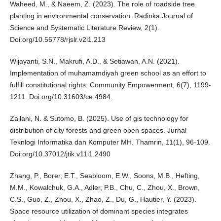
Waheed, M., & Naeem, Z. (2023). The role of roadside tree
planting in environmental conservation. Radinka Journal of
Science and Systematic Literature Review, 2(1).
Doi:org/10.56778/rjslr.v2i1.213
Wijayanti, S.N., Makrufi, A.D., & Setiawan, A.N. (2021).
Implementation of muhamamdiyah green school as an effort to
fulfill constitutional rights. Community Empowerment, 6(7), 1199-
1211. Doi:org/10.31603/ce.4984.
Zailani, N. & Sutomo, B. (2025). Use of gis technology for
distribution of city forests and green open spaces. Jurnal
Teknlogi Informatika dan Komputer MH. Thamrin, 11(1), 96-109.
Doi:org/10.37012/jtik.v11i1.2490
Zhang, P., Borer, E.T., Seabloom, E.W., Soons, M.B., Hefting,
M.M., Kowalchuk, G.A., Adler, P.B., Chu, C., Zhou, X., Brown,
C.S., Guo, Z., Zhou, X., Zhao, Z., Du, G., Hautier, Y. (2023).
Space resource utilization of dominant species integrates