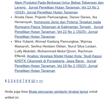
Alam Produksi Pada Berbagai Umur Bekas Tebangan dan
Lereng
,
Jurnal Penelitian Hutan Tanaman: Vol 13 No 1
(2016): Jurnal Penelitian Hutan Tanaman
Rosita Dewi, Prijanto Pamoengkas, Darwo Darwo, Ika
Heriansyah,
Komposisi Jenis dan Potensi Tegakan pada
Rumpang Pasca Tebangan di Kalimantan Tengah
,
Jurnal
Penelitian Hutan Tanaman: Vol 22 No 1 (2025): Jurnal
Penelitian Hutan Tanaman
Mira Yulianti, Ahmad Gadang Pamungkas, Mamay
Maisaroh, Serlina Hestiani Oktian, Nurul Silva Lestari,
Lutfy Abdulah, Muhammad Abdul Qirom, Rachman
Effendi,
Analisis Vegetasi Model Hutan Kota: Studi Kasus
KHDTK Cikampek di Purwakarta, Jawa Barat
,
Jurnal
Penelitian Hutan Tanaman: Vol 19 No 2 (2022): Jurnal
Penelitian Hutan Tanaman
1
2
3
4
5
6
7
8
9
10
>
>>
Anda juga bisa
Mulai pencarian similarity tingkat lanjut
untuk
artikel ini.