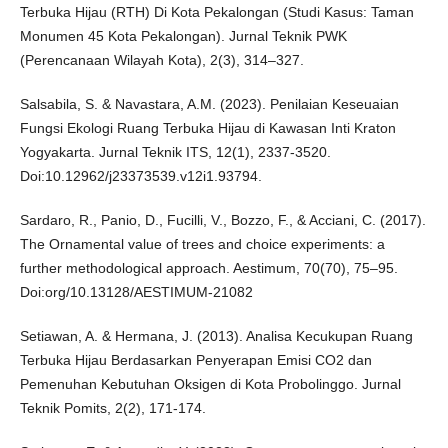
Terbuka Hijau (RTH) Di Kota Pekalongan (Studi Kasus: Taman
Monumen 45 Kota Pekalongan). Jurnal Teknik PWK
(Perencanaan Wilayah Kota), 2(3), 314–327.
Salsabila, S. & Navastara, A.M. (2023). Penilaian Keseuaian
Fungsi Ekologi Ruang Terbuka Hijau di Kawasan Inti Kraton
Yogyakarta. Jurnal Teknik ITS, 12(1), 2337-3520.
Doi:10.12962/j23373539.v12i1.93794.
Sardaro, R., Panio, D., Fucilli, V., Bozzo, F., & Acciani, C. (2017).
The Ornamental value of trees and choice experiments: a
further methodological approach. Aestimum, 70(70), 75–95.
Doi:org/10.13128/AESTIMUM-21082
Setiawan, A. & Hermana, J. (2013). Analisa Kecukupan Ruang
Terbuka Hijau Berdasarkan Penyerapan Emisi CO2 dan
Pemenuhan Kebutuhan Oksigen di Kota Probolinggo. Jurnal
Teknik Pomits, 2(2), 171-174.