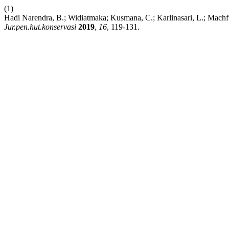
(1)
Hadi Narendra, B.; Widiatmaka; Kusmana, C.; Karlinas
Jur.pen.hut.konservasi
2019
,
16
, 119-131.